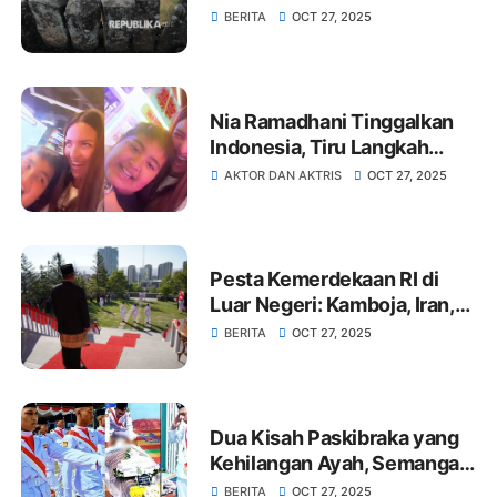
BERITA
OCT 27, 2025
Nia Ramadhani Tinggalkan
Indonesia, Tiru Langkah
Syahrini, Asisten: Mau Jadi
AKTOR DAN AKTRIS
OCT 27, 2025
Warga Singapura
Pesta Kemerdekaan RI di
Luar Negeri: Kamboja, Iran,
dan Belanda
BERITA
OCT 27, 2025
Dua Kisah Paskibraka yang
Kehilangan Ayah, Semangat
di Balik Merah Putih
BERITA
OCT 27, 2025