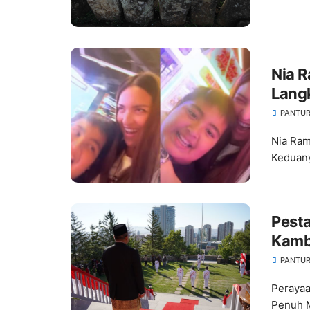
Nia R
Langk
Sing
PANTUR
Nia Ram
Keduany
Pesta
Kambo
PANTUR
Perayaa
Penuh 