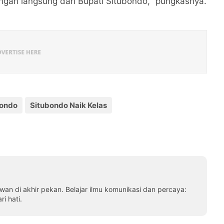
ngan langsung dari Bupati Situbondo," pungkasnya.
bondo
Situbondo Naik Kelas
awan di akhir pekan. Belajar ilmu komunikasi dan percaya:
i hati.