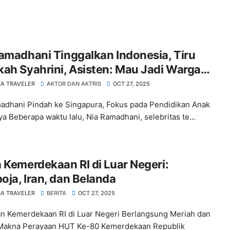
amadhani Tinggalkan Indonesia, Tiru
ah Syahrini, Asisten: Mau Jadi Warga
apura
A TRAVELER
AKTOR DAN AKTRIS
OCT 27, 2025
adhani Pindah ke Singapura, Fokus pada Pendidikan Anak
a Beberapa waktu lalu, Nia Ramadhani, selebritas te...
 Kemerdekaan RI di Luar Negeri:
ja, Iran, dan Belanda
A TRAVELER
BERITA
OCT 27, 2025
n Kemerdekaan RI di Luar Negeri Berlangsung Meriah dan
Makna Perayaan HUT Ke-80 Kemerdekaan Republik