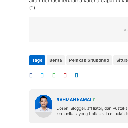
akan berhasil terutama karena dapat duku
(*)
Tags
Berita
Pemkab Situbondo
Situ
RAHMAN KAMAL
Dosen, Blogger, affiliator, dan Pustak
komunikasi yang baik selalu dimulai dar