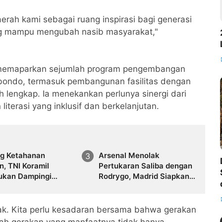
erah kami sebagai ruang inspirasi bagi generasi
g mampu mengubah nasib masyarakat,"
a memaparkan sejumlah program pengembangan
ubondo, termasuk pembangunan fasilitas dengan
ih lengkap. Ia menekankan perlunya sinergi dari
terasi yang inklusif dan berkelanjutan.
g Ketahanan
Arsenal Menolak
, TNI Koramil
Pertukaran Saliba dengan
ukan Dampingi
Rodrygo, Madrid Siapkan
 Jagung di
Strategi Lain
ondo
hak. Kita perlu kesadaran bersama bahwa gerakan
buah gerakan yang manfaatnya tidak hanya