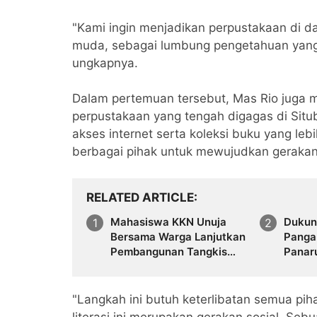
"Kami ingin menjadikan perpustakaan di da
muda, sebagai lumbung pengetahuan yan
ungkapnya.
Dalam pertemuan tersebut, Mas Rio jug
perpustakaan yang tengah digagas di Sit
akses internet serta koleksi buku yang leb
berbagai pihak untuk mewujudkan gerakan li
RELATED ARTICLE
Mahasiswa KKN Unuja
Dukun
Bersama Warga Lanjutkan
Pangan
Pembangunan Tangkis
Panar
Laut di Pantai Kampung
Petani
Uang Mandaran Situbondo
Situb
"Langkah ini butuh keterlibatan semua pi
literasi ini merupakan gerakan sosial. Se