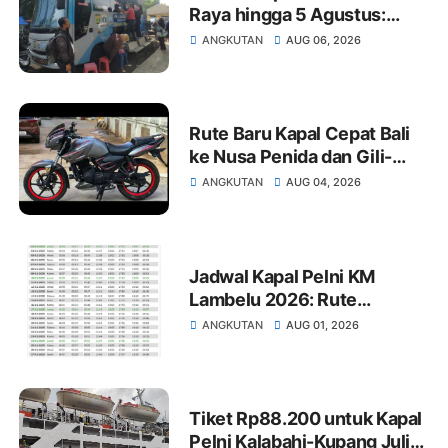
Raya hingga 5 Agustus:
Rute Surabaya-Pontianak,
ANGKUTAN
AUG 06, 2026
Natuna-Letung, Kijang-
Jakarta
Rute Baru Kapal Cepat Bali
ke Nusa Penida dan Gili-
Lombok, Semaya One
ANGKUTAN
AUG 04, 2026
Tambah Armada
Jadwal Kapal Pelni KM
Lambelu 2026: Rute
Pantoloan, Tarakan,
ANGKUTAN
AUG 01, 2026
Balikpapan, Makassar,
Larantuka
Tiket Rp88.200 untuk Kapal
Pelni Kalabahi-Kupang Juli