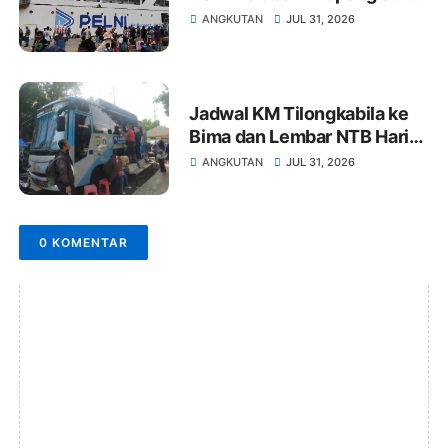
2026: KM Awu dan Wilis
ANGKUTAN
JUL 31, 2026
Jadwal KM Tilongkabila ke
Bima dan Lembar NTB Hari
Ini 28 Juli - 13 Agustus 2026
ANGKUTAN
JUL 31, 2026
0 KOMENTAR