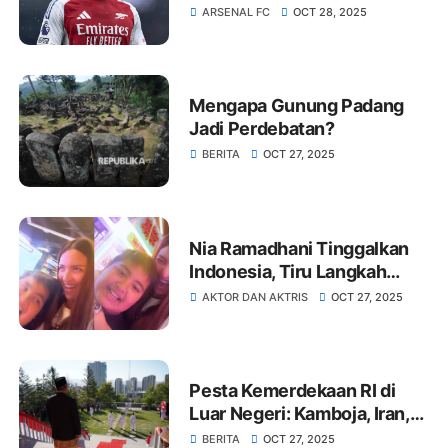
Madrid Siapkan Strategi Lain
ARSENAL FC
OCT 28, 2025
Mengapa Gunung Padang
Jadi Perdebatan?
BERITA
OCT 27, 2025
Nia Ramadhani Tinggalkan
Indonesia, Tiru Langkah
Syahrini, Asisten: Mau Jadi
AKTOR DAN AKTRIS
OCT 27, 2025
Warga Singapura
Pesta Kemerdekaan RI di
Luar Negeri: Kamboja, Iran,
dan Belanda
BERITA
OCT 27, 2025