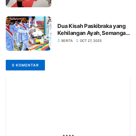
Dua Kisah Paskibraka yang
Kehilangan Ayah, Semangat
di Balik Merah Putih
BERITA
OCT 27, 2025
0 KOMENTAR