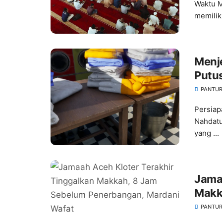
Waktu M
memilik
Menj
Putu
PANTUR
Persia
Nahdatu
yang ...
Jamaa
Makk
Mard
PANTUR