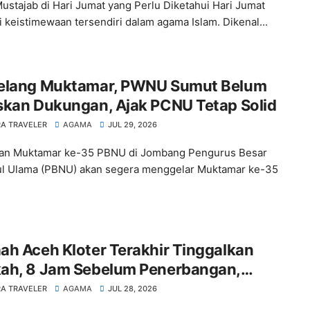
ustajab di Hari Jumat yang Perlu Diketahui Hari Jumat
i keistimewaan tersendiri dalam agama Islam. Dikenal...
elang Muktamar, PWNU Sumut Belum
skan Dukungan, Ajak PCNU Tetap Solid
A TRAVELER
AGAMA
JUL 29, 2026
pan Muktamar ke-35 PBNU di Jombang Pengurus Besar
l Ulama (PBNU) akan segera menggelar Muktamar ke-35
h Aceh Kloter Terakhir Tinggalkan
ah, 8 Jam Sebelum Penerbangan,
ani Wafat
A TRAVELER
AGAMA
JUL 28, 2026