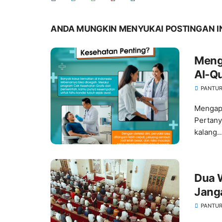
ANDA MUNGKIN MENYUKAI POSTINGAN I
Menga
Al-Qu
PANTUR
Mengapa
Pertany
kalang..
Dua W
Jang
PANTUR