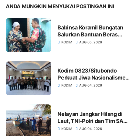
ANDA MUNGKIN MENYUKAI POSTINGAN INI
Babinsa Koramil Bungatan
Salurkan Bantuan Beras
kepada Warga Kurang
KODIM
AUG 05, 2026
Mampu, Wujud Nyata
Kepedulian TNI
Kodim 0823/Situbondo
Perkuat Jiwa Nasionalisme
Generasi Muda melalui
KODIM
AUG 04, 2026
Pembinaan Kesadaran Bela
Negara
Nelayan Jangkar Hilang di
Laut, TNI-Polri dan Tim SAR
Gabungan Lakukan
KODIM
AUG 04, 2026
Pencarian Besar-besaran