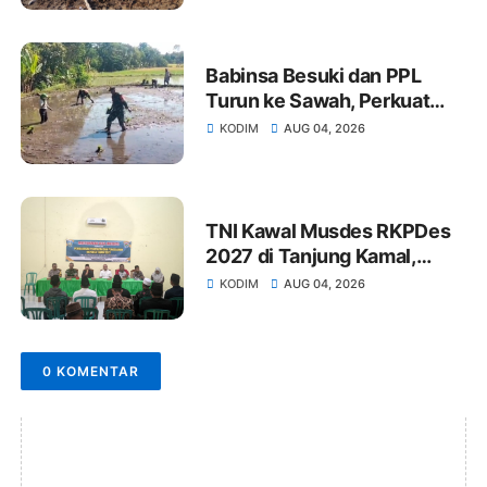
Babinsa Besuki dan PPL
Turun ke Sawah, Perkuat
Ketahanan Pangan melalui
KODIM
AUG 04, 2026
Penanaman Padi di Desa
Jetis
TNI Kawal Musdes RKPDes
2027 di Tanjung Kamal,
Dorong Pembangunan Desa
KODIM
AUG 04, 2026
yang Partisipatif dan Tepat
Sasaran
0 KOMENTAR