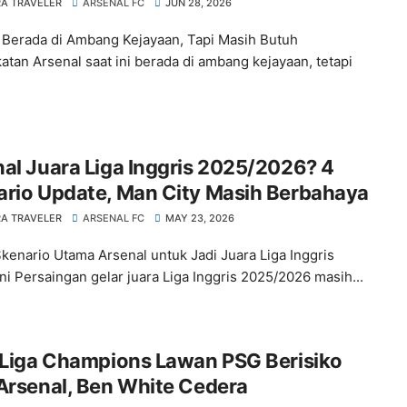
A TRAVELER
ARSENAL FC
JUN 28, 2026
 Berada di Ambang Kejayaan, Tapi Masih Butuh
atan Arsenal saat ini berada di ambang kejayaan, tetapi
al Juara Liga Inggris 2025/2026? 4
ario Update, Man City Masih Berbahaya
A TRAVELER
ARSENAL FC
MAY 23, 2026
kenario Utama Arsenal untuk Jadi Juara Liga Inggris
ni Persaingan gelar juara Liga Inggris 2025/2026 masih...
 Liga Champions Lawan PSG Berisiko
Arsenal, Ben White Cedera