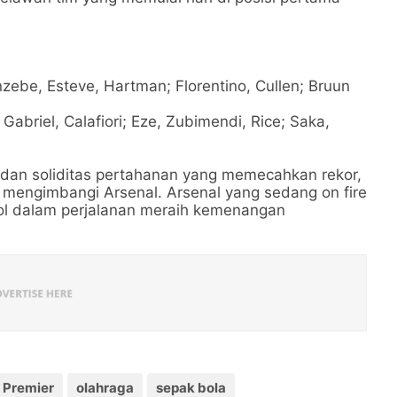
zebe, Esteve, Hartman; Florentino, Cullen; Bruun
abriel, Calafiori; Eze, Zubimendi, Rice; Saka,
, dan soliditas pertahanan yang memecahkan rekor,
 mengimbangi Arsenal. Arsenal yang sedang on fire
 gol dalam perjalanan meraih kemenangan
 Premier
olahraga
sepak bola