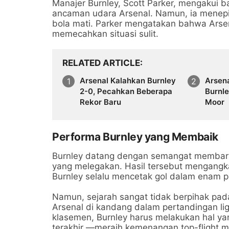
Manajer Burnley, Scott Parker, mengakui 
ancaman udara Arsenal. Namun, ia menep
bola mati. Parker mengatakan bahwa Arse
memecahkan situasi sulit.
RELATED ARTICLE
Arsenal Kalahkan Burnley
Arsen
2-0, Pecahkan Beberapa
Burnle
Rekor Baru
Moor
Performa Burnley yang Membaik
Burnley datang dengan semangat membara
yang melegakan. Hasil tersebut mengangka
Burnley selalu mencetak gol dalam enam p
Namun, sejarah sangat tidak berpihak pa
Arsenal di kandang dalam pertandingan lig
klasemen, Burnley harus melakukan hal y
terakhir —meraih kemenangan top-flight m