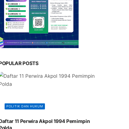
POPULAR POSTS
POLITIK DAN HUKUM
Daftar 11 Perwira Akpol 1994 Pemimpin
Polda