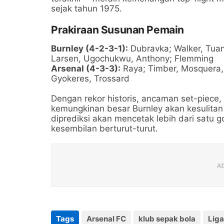
sejak tahun 1975.
Prakiraan Susunan Pemain
Burnley (4-2-3-1):
Dubravka; Walker, Tuan
Larsen, Ugochukwu, Anthony; Flemming
Arsenal (4-3-3):
Raya; Timber, Mosquera, G
Gyokeres, Trossard
Dengan rekor historis, ancaman set-piece
kemungkinan besar Burnley akan kesulitan
diprediksi akan mencetak lebih dari satu
kesembilan berturut-turut.
Tags
Arsenal FC
klub sepak bola
Liga