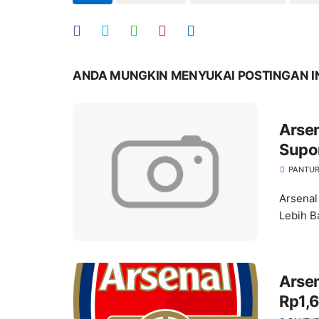
ANDA MUNGKIN MENYUKAI POSTINGAN I
Arsen
Supo
PANTUR
Arsenal
Lebih B
Arsen
Rp1,6