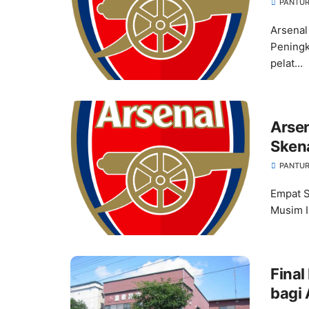
PANTUR
Arsenal
Peningk
pelat...
Arsen
Sken
PANTUR
Empat S
Musim I
Final
bagi 