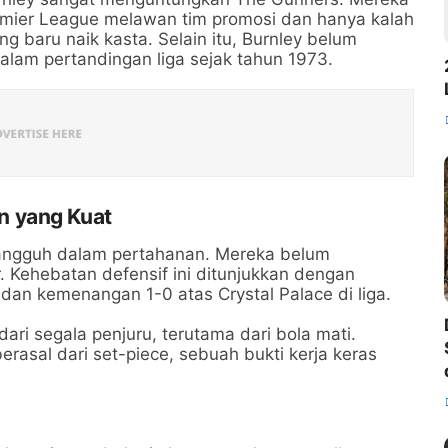
emier League melawan tim promosi dan hanya kalah
ng baru naik kasta. Selain itu, Burnley belum
lam pertandingan liga sejak tahun 1973.
n yang Kuat
 tangguh dalam pertahanan. Mereka belum
. Kehebatan defensif ini ditunjukkan dengan
dan kemenangan 1-0 atas Crystal Palace di liga.
ari segala penjuru, terutama dari bola mati.
erasal dari set-piece, sebuah bukti kerja keras