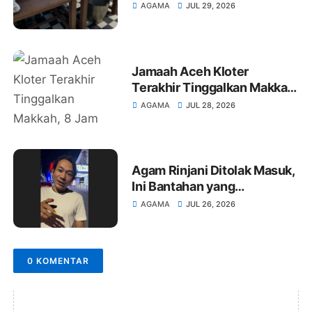
Dukungan, Ajak PCNU Tetap
AGAMA
JUL 29, 2026
Solid
Jamaah Aceh Kloter
Terakhir Tinggalkan Makkah,
8 Jam Sebelum
AGAMA
JUL 28, 2026
Penerbangan, Mardani
Wafat
Agam Rinjani Ditolak Masuk,
Ini Bantahan yang
Menggemparkan
AGAMA
JUL 26, 2026
0 KOMENTAR