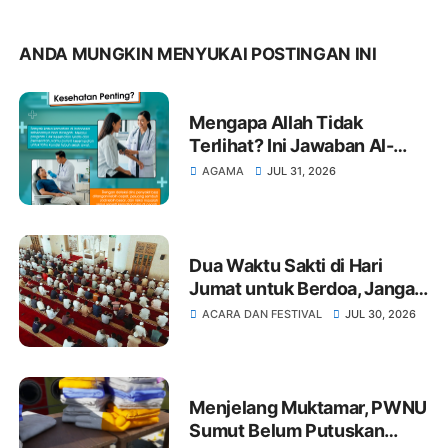
ANDA MUNGKIN MENYUKAI POSTINGAN INI
Mengapa Allah Tidak
Terlihat? Ini Jawaban Al-
Qur'an dan Hadits dalam
AGAMA
JUL 31, 2026
Islam
Dua Waktu Sakti di Hari
Jumat untuk Berdoa, Jangan
Terlewat!
ACARA DAN FESTIVAL
JUL 30, 2026
Menjelang Muktamar, PWNU
Sumut Belum Putuskan