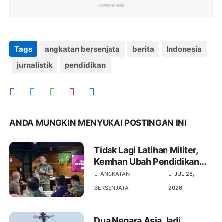
Tags
angkatan bersenjata
berita
Indonesia
jurnalistik
pendidikan
ANDA MUNGKIN MENYUKAI POSTINGAN INI
Tidak Lagi Latihan Militer,
Kemhan Ubah Pendidikan
Calon Manajer Kopdes
ANGKATAN
JUL 28,
Merah Putih Jadi Bela
BERSENJATA
2026
Negara dan Manajerial
Dua Negara Asia Jadi