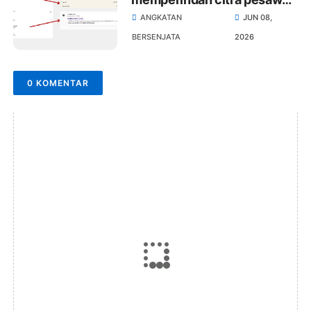
tempur Tiongkok
ANGKATAN
JUN 08,
BERSENJATA
2026
0 KOMENTAR