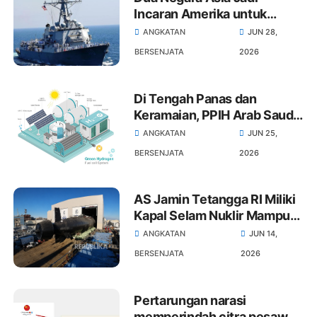
Incaran Amerika untuk
Bangun Kapal Perang
ANGKATAN
JUN 28,
BERSENJATA
2026
Di Tengah Panas dan
Keramaian, PPIH Arab Saudi
Siap Berangkat ke Armuzna
ANGKATAN
JUN 25,
BERSENJATA
2026
AS Jamin Tetangga RI Miliki
Kapal Selam Nuklir Mampu
Menembak Seribu Kilometer
ANGKATAN
JUN 14,
BERSENJATA
2026
Pertarungan narasi
memperindah citra pesawat