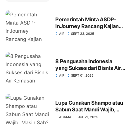
Pemerintah Minta ASDP-
InJourney Rancang Kajian
Water Taxi
AIR
SEPT 23, 2025
8 Pengusaha Indonesia
yang Sukses dari Bisnis Air
Kemasan
AIR
SEPT 01, 2025
Lupa Gunakan Shampo atau
Sabun Saat Mandi Wajib,
Masih Sah?
AGAMA
JUL 21, 2025