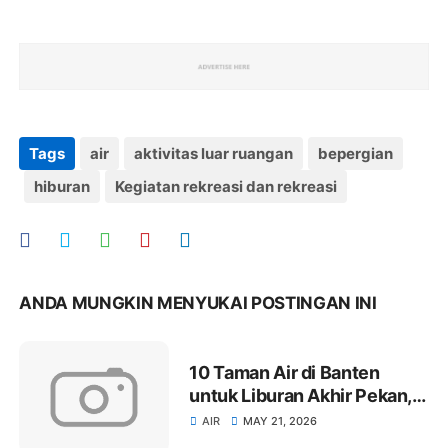
Tags
air
aktivitas luar ruangan
bepergian
hiburan
Kegiatan rekreasi dan rekreasi
ANDA MUNGKIN MENYUKAI POSTINGAN INI
10 Taman Air di Banten
untuk Liburan Akhir Pekan,
Tiket Mulai Rp10 Ribu
AIR
MAY 21, 2026