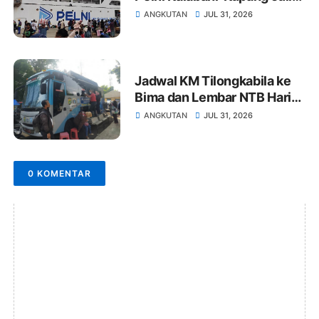
2026: KM Awu dan Wilis
ANGKUTAN
JUL 31, 2026
Jadwal KM Tilongkabila ke
Bima dan Lembar NTB Hari
Ini 28 Juli - 13 Agustus 2026
ANGKUTAN
JUL 31, 2026
0 KOMENTAR