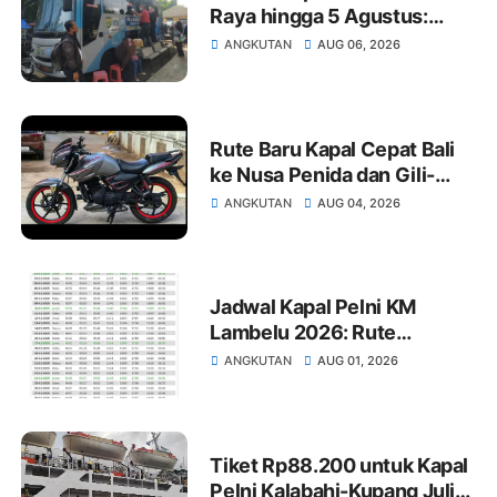
Raya hingga 5 Agustus:
Rute Surabaya-Pontianak,
ANGKUTAN
AUG 06, 2026
Natuna-Letung, Kijang-
Jakarta
Rute Baru Kapal Cepat Bali
ke Nusa Penida dan Gili-
Lombok, Semaya One
ANGKUTAN
AUG 04, 2026
Tambah Armada
Jadwal Kapal Pelni KM
Lambelu 2026: Rute
Pantoloan, Tarakan,
ANGKUTAN
AUG 01, 2026
Balikpapan, Makassar,
Larantuka
Tiket Rp88.200 untuk Kapal
Pelni Kalabahi-Kupang Juli