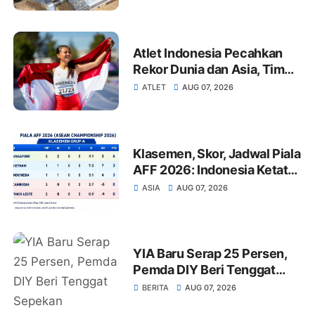
Indonesia
Atlet Indonesia Pecahkan
Rekor Dunia dan Asia, Tim
Para Atletik Bawa 16 Medali
ATLET
AUG 07, 2026
dari Meksiko
Klasemen, Skor, Jadwal Piala
AFF 2026: Indonesia Ketat
Lawan Vietnam, Singapura
ASIA
AUG 07, 2026
Dominasi
YIA Baru Serap 25 Persen,
Pemda DIY Beri Tenggat
Sepekan Selesaikan
BERITA
AUG 07, 2026
Rencana Wisata