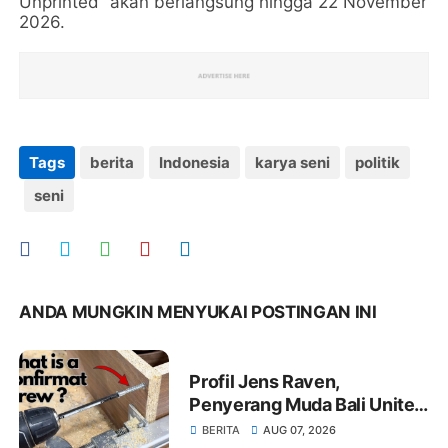
Unprinted” akan berlangsung hingga 22 November
2026.
Tags
berita
Indonesia
karya seni
politik
seni
ANDA MUNGKIN MENYUKAI POSTINGAN INI
Profil Jens Raven,
Penyerang Muda Bali United
yang Cetak Nama di Timnas
BERITA
AUG 07, 2026