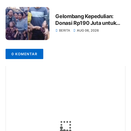
Gelombang Kepedulian:
Donasi Rp190 Juta untuk
Pendidikan Anak KD di Bali
BERITA
AUG 06, 2026
Disimpan dalam Deposito
0 KOMENTAR