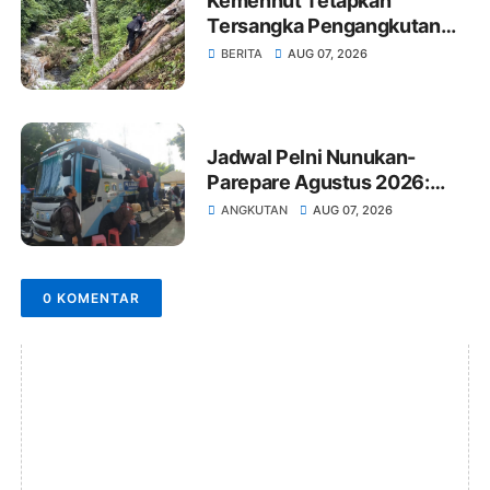
Kemenhut Tetapkan
Tersangka Pengangkutan
Kayu Ilegal Sumut
BERITA
AUG 07, 2026
Jadwal Pelni Nunukan-
Parepare Agustus 2026:
Jam Berangkat dan Harga
ANGKUTAN
AUG 07, 2026
Tiket
0 KOMENTAR