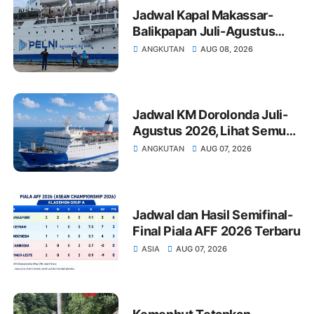
Jadwal Kapal Makassar-
Balikpapan Juli-Agustus
2026: Tarif dan Jadwal
ANGKUTAN
AUG 08, 2026
Keberangkatan
Jadwal KM Dorolonda Juli-
Agustus 2026, Lihat Semua
Pelabuhan Singgah
ANGKUTAN
AUG 07, 2026
Jadwal dan Hasil Semifinal-
Final Piala AFF 2026 Terbaru
ASIA
AUG 07, 2026