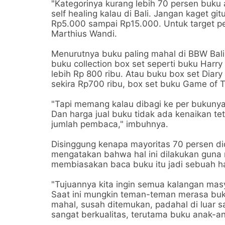
"Kategorinya kurang lebih 70 persen buku
self healing kalau di Bali. Jangan kaget gi
Rp5.000 sampai Rp15.000. Untuk target pen
Marthius Wandi.
Menurutnya buku paling mahal di BBW Bali
buku collection box set seperti buku Harr
lebih Rp 800 ribu. Atau buku box set Diary
sekira Rp700 ribu, box set buku Game of T
"Tapi memang kalau dibagi ke per bukunya
Dan harga jual buku tidak ada kenaikan te
jumlah pembaca," imbuhnya.
Disinggung kenapa mayoritas 70 persen d
mengatakan bahwa hal ini dilakukan gun
membiasakan baca buku itu jadi sebuah hab
"Tujuannya kita ingin semua kalangan masy
Saat ini mungkin teman-teman merasa buku 
mahal, susah ditemukan, padahal di luar s
sangat berkualitas, terutama buku anak-a