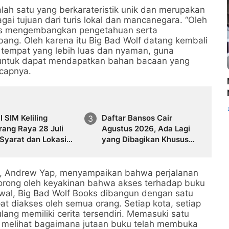
lah satu yang berkarateristik unik dan merupakan
i tujuan dari turis lokal dan mancanegara. “Oleh
erus mengembangkan pengetahuan serta
ng. Oleh karena itu Big Bad Wolf datang kembali
 tempat yang lebih luas dan nyaman, guna
 untuk dapat mendapatkan bahan bacaan yang
ucapnya.
 SIM Keliling
Daftar Bansos Cair
ang Raya 28 Juli
Agustus 2026, Ada Lagi
Syarat dan Lokasi
yang Dibagikan Khusus
ru
Bulan Ini
s, Andrew Yap, menyampaikan bahwa perjalanan
orong oleh keyakinan bahwa akses terhadap buku
awal, Big Bad Wolf Books dibangun dengan satu
t diakses oleh semua orang. Setiap kota, setiap
ng memiliki cerita tersendiri. Memasuki satu
i melihat bagaimana jutaan buku telah membuka