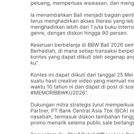
peluang, memperluas wawasan, dan mengi
Ia menambahkan Bali menjadi bagian pentin
terus menghadirkan akses literasi yang le
menghadirkan lebih dari 1 juta buku intern
genre, dengan diskon hingga 90 persen.
Keseruan berbelanja di BBW Bali 2026 se
Berhadiah, di mana setiap transaksi ber
kontes yang dapat diikuti oleh segenap a
ku”.
Kontes ini dapat diikuti dari tanggal 25
suatu hasil creative video yang memuat
waktu 10 tahun ni dan dapat di post di s
#MEMORIBBWKU2026”.
Dukungan mitra strategis turut memperkua
Partner, PT Bank Central Asia Tbk (BCA) 
nasabah, termasuk diskon tambahan hingg
promo menarik selama public sale berlang