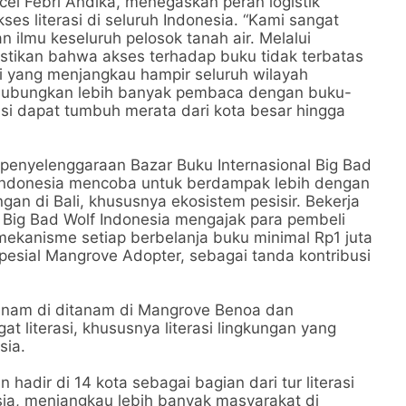
rcel Febri Andika, menegaskan peran logistik
s literasi di seluruh Indonesia. “Kami sangat
 ilmu keseluruh pelosok tanah air. Melalui
stikan bahwa akses terhadap buku tidak terbatas
mi yang menjangkau hampir seluruh wilayah
hubungkan lebih banyak pembaca dengan buku-
asi dapat tumbuh merata dari kota besar hingga
penyelenggaraan Bazar Buku Internasional Big Bad
lf Indonesia mencoba untuk berdampak lebih dengan
ngan di Bali, khususnya ekosistem pesisir. Bekerja
 Big Bad Wolf Indonesia mengajak para pembeli
ekanisme setiap berbelanja buku minimal Rp1 juta
esial Mangrove Adopter, sebagai tanda kontribusi
anam di ditanam di Mangrove Benoa dan
t literasi, khususnya literasi lingkungan yang
sia.
adir di 14 kota sebagai bagian dari tur literasi
ia, menjangkau lebih banyak masyarakat di