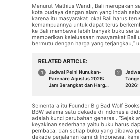
Menurut Mathius Wandi, Bali merupakan sa
kota budaya dengan alam yang indah sebaga
karena itu masyarakat lokal Bali harus t
kemampuannya untuk dapat terus berkemba
ke Bali membawa lebih banyak buku serta
memberikan keleluasaan masyarakat Bali
bermutu dengan harga yang terjangkau,” 
RELATED ARTICLE
Jadwal Pelni Nunukan-
Jadwal
Parepare Agustus 2026:
Tanger
Jam Berangkat dan Harga
2026: 
Tiket
Terba
Sementara itu Founder Big Bad Wolf Book
BBW selama satu dekade di Indonesia did
adalah kunci perubahan generasi. “Sejak 
keyakinan sederhana yaitu buku harus dapa
pembaca, dan setiap buku yang dibawa pula
dekade perjalanan kami di Indonesia, kam