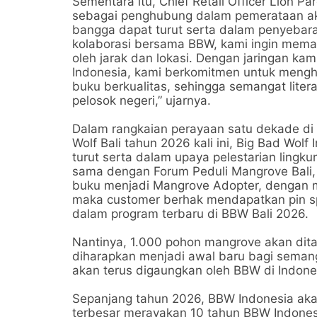
Sementara itu, Chief Retail Officer Lion Pa
sebagai penghubung dalam pemerataan akse
bangga dapat turut serta dalam penyebaran
kolaborasi bersama BBW, kami ingin mema
oleh jarak dan lokasi. Dengan jaringan ka
Indonesia, kami berkomitmen untuk meng
buku berkualitas, sehingga semangat liter
pelosok negeri,” ujarnya.
Dalam rangkaian perayaan satu dekade di 
Wolf Bali tahun 2026 kali ini, Big Bad Wo
turut serta dalam upaya pelestarian lingku
sama dengan Forum Peduli Mangrove Bali,
buku menjadi Mangrove Adopter, dengan m
maka customer berhak mendapatkan pin sp
dalam program terbaru di BBW Bali 2026.
Nantinya, 1.000 pohon mangrove akan dit
diharapkan menjadi awal baru bagi semanga
akan terus digaungkan oleh BBW di Indone
Sepanjang tahun 2026, BBW Indonesia akan h
terbesar merayakan 10 tahun BBW Indones