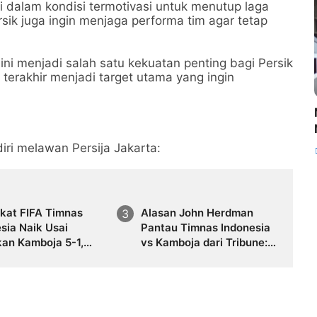
 dalam kondisi termotivasi untuk menutup laga
rsik juga ingin menjaga performa tim agar tetap
ni menjadi salah satu kekuatan penting bagi Persik
 terakhir menjadi target utama yang ingin
iri melawan Persija Jakarta:
gkat FIFA Timnas
Alasan John Herdman
sia Naik Usai
Pantau Timnas Indonesia
kan Kamboja 5-1,
vs Kamboja dari Tribune:
a Geser Sudan
Cetak 3 Gol Tanpa Dia
g Lawan Timor Leste