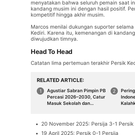
menyatakan bahwa seluruh pemain saat ini
kandang musim ini dengan hasil positif. Pe
kompetitif hingga akhir musim.
Marcos menilai dukungan suporter selama i
Kediri. Karena itu, kemenangan di kandang
diwujudkan timnya.
Head To Head
Catatan lima pertemuan terakhir Persik Ked
RELATED ARTICLE
Agustiar Sabran Pimpin PB
Perin
Percasi 2026–2030, Catur
Indone
Masuk Sekolah dan
Kalah
Tingkatkan Grandmaster
Garud
Jelan
20 November 2025: Persija 3-1 Persik
19 April 2025: Persik 0-1 Persija