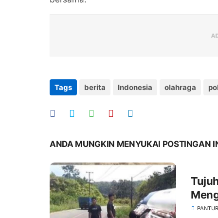
Tags
berita
Indonesia
olahraga
pol
ANDA MUNGKIN MENYUKAI POSTINGAN I
Tujuh
Meng
Batan
PANTUR