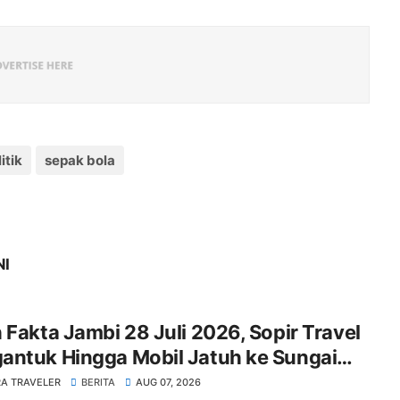
itik
sepak bola
NI
 Fakta Jambi 28 Juli 2026, Sopir Travel
antuk Hingga Mobil Jatuh ke Sungai
ghari, 1 Tewas
A TRAVELER
BERITA
AUG 07, 2026