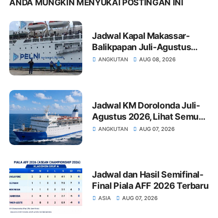
ANDA MUNGKIN MENYUKAI POSTINGAN INI
Jadwal Kapal Makassar-
Balikpapan Juli-Agustus
2026: Tarif dan Jadwal
ANGKUTAN
AUG 08, 2026
Keberangkatan
Jadwal KM Dorolonda Juli-
Agustus 2026, Lihat Semua
Pelabuhan Singgah
ANGKUTAN
AUG 07, 2026
Jadwal dan Hasil Semifinal-
Final Piala AFF 2026 Terbaru
ASIA
AUG 07, 2026