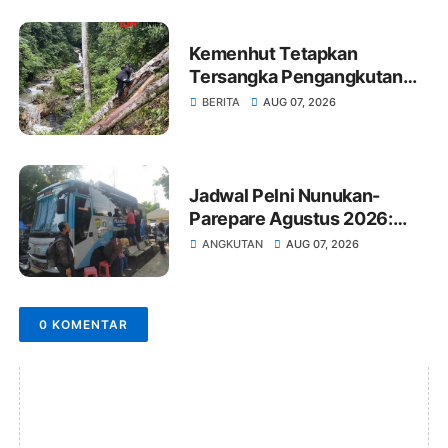
Kemenhut Tetapkan
Tersangka Pengangkutan
Kayu Ilegal Sumut
BERITA
AUG 07, 2026
Jadwal Pelni Nunukan-
Parepare Agustus 2026:
Jam Berangkat dan Harga
ANGKUTAN
AUG 07, 2026
Tiket
0 KOMENTAR