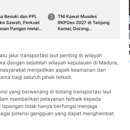
sa Besuki dan PPL
TNI Kawal Musdes
 ke Sawah, Perkuat
RKPDes 2027 di Tanjung
anan Pangan melalui
Kamal, Dorong
aman Padi di Desa
Pembangunan Desa yang
Partisipatif dan Tepat
Sasaran
u jalur transportasi laut penting di wilayah
a dengan sejumlah wilayah kepulauan di Madura,
s masyarakat menjadikan aspek keamanan dan
ama bagi seluruh pihak terkait.
tansi yang berwenang di bidang transportasi laut
alam memberikan pelayanan terbaik kepada
 lapangan tidak hanya berfungsi menjaga
erbagai potensi gangguan yang dapat menghambat