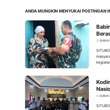
ANDA MUNGKIN MENYUKAI POSTINGAN I
Babi
Bera
Nyata
GUBUK 
SITUBO
masyara
kegiatan
Kodi
Nasi
Pemb
GUBUK 
SITUBO