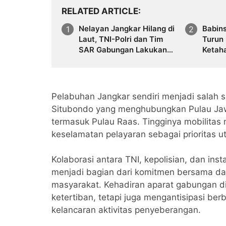
RELATED ARTICLE
Nelayan Jangkar Hilang di
Babin
Laut, TNI-Polri dan Tim
Turun
SAR Gabungan Lakukan
Ketah
Pencarian Besar-besaran
Penan
Jetis
Pelabuhan Jangkar sendiri menjadi salah sat
Situbondo yang menghubungkan Pulau Jaw
termasuk Pulau Raas. Tingginya mobilita
keselamatan pelayaran sebagai prioritas ut
Kolaborasi antara TNI, kepolisian, dan ins
menjadi bagian dari komitmen bersama d
masyarakat. Kehadiran aparat gabungan di
ketertiban, tetapi juga mengantisipasi b
kelancaran aktivitas penyeberangan.