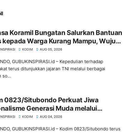
NI
nsa Koramil Bungatan Salurkan Bantuan
s kepada Warga Kurang Mampu, Wujud
 Kepedulian TNI
INSPIRASI
KODIM
AUG 05, 2026
NDO, GUBUKINSPIRASI.id – Kepedulian terhadap
kat terus ditunjukkan jajaran TNI melalui berbagai
 so...
m 0823/Situbondo Perkuat Jiwa
onalisme Generasi Muda melalui
inaan Kesadaran Bela Negara
INSPIRASI
KODIM
AUG 04, 2026
NDO, GUBUKINSPIRASI.id – Kodim 0823/Situbondo terus