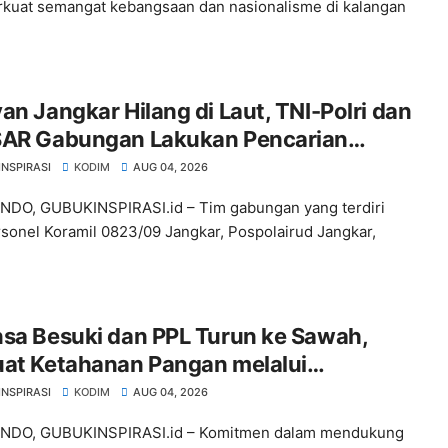
uat semangat kebangsaan dan nasionalisme di kalangan
an Jangkar Hilang di Laut, TNI-Polri dan
SAR Gabungan Lakukan Pencarian
r-besaran
INSPIRASI
KODIM
AUG 04, 2026
DO, GUBUKINSPIRASI.id – Tim gabungan yang terdiri
rsonel Koramil 0823/09 Jangkar, Pospolairud Jangkar,
sa Besuki dan PPL Turun ke Sawah,
uat Ketahanan Pangan melalui
aman Padi di Desa Jetis
INSPIRASI
KODIM
AUG 04, 2026
NDO, GUBUKINSPIRASI.id – Komitmen dalam mendukung