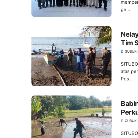
memperk
ge...
Nelay
Tim 
Besa
GUBUK 
SITUBON
atas pe
Pos...
Babin
Perk
Penan
GUBUK 
SITUBO