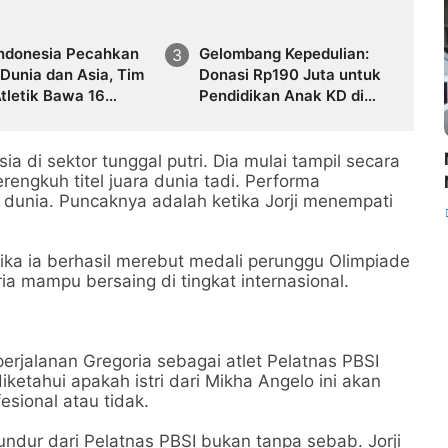
Indonesia Pecahkan
Gelombang Kepedulian:
Dunia dan Asia, Tim
Donasi Rp190 Juta untuk
tletik Bawa 16
Pendidikan Anak KD di
 dari Meksiko
Bali Disimpan dalam
Deposito
a di sektor tunggal putri. Dia mulai tampil secara
rengkuh titel juara dunia tadi. Performa
 dunia. Puncaknya adalah ketika Jorji menempati
tika ia berhasil merebut medali perunggu Olimpiade
ia mampu bersaing di tingkat internasional.
 perjalanan Gregoria sebagai atlet Pelatnas PBSI
iketahui apakah istri dari Mikha Angelo ini akan
esional atau tidak.
undur dari Pelatnas PBSI bukan tanpa sebab. Jorji