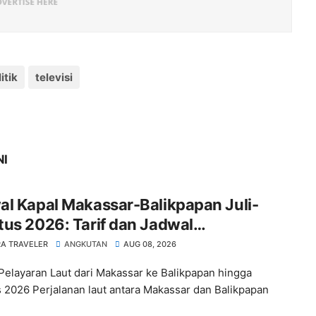
itik
televisi
NI
l Kapal Makassar-Balikpapan Juli-
us 2026: Tarif dan Jadwal
rangkatan
A TRAVELER
ANGKUTAN
AUG 08, 2026
Pelayaran Laut dari Makassar ke Balikpapan hingga
 2026 Perjalanan laut antara Makassar dan Balikpapan