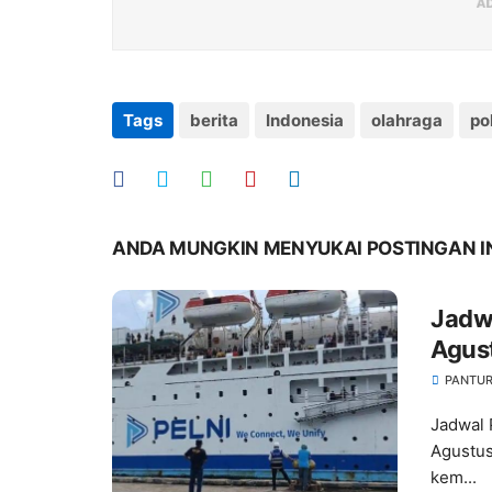
Tags
berita
Indonesia
olahraga
pol
ANDA MUNGKIN MENYUKAI POSTINGAN I
Jadwa
Agust
Kebe
PANTUR
Jadwal 
Agustus
kem...