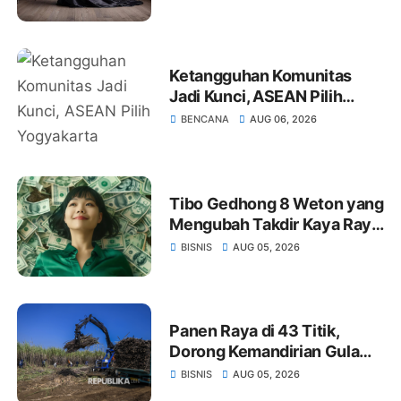
Ketangguhan Komunitas
Jadi Kunci, ASEAN Pilih
Yogyakarta sebagai Model
BENCANA
AUG 06, 2026
Mitigasi Bencana Inklusif
Tibo Gedhong 8 Weton yang
Mengubah Takdir Kaya Raya
dan Hidup Makmur Sejak
BISNIS
AUG 05, 2026
Lahir
Panen Raya di 43 Titik,
Dorong Kemandirian Gula
dan Kedelai
BISNIS
AUG 05, 2026