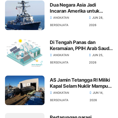
Dua Negara Asia Jadi
Incaran Amerika untuk
Bangun Kapal Perang
ANGKATAN
JUN 28,
BERSENJATA
2026
Di Tengah Panas dan
Keramaian, PPIH Arab Saudi
Siap Berangkat ke Armuzna
ANGKATAN
JUN 25,
BERSENJATA
2026
AS Jamin Tetangga RI Miliki
Kapal Selam Nuklir Mampu
Menembak Seribu Kilometer
ANGKATAN
JUN 14,
BERSENJATA
2026
Pertarungan narasi