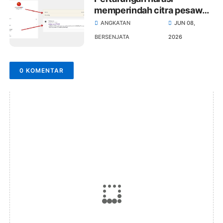
memperindah citra pesawat
tempur Tiongkok
ANGKATAN
JUN 08,
BERSENJATA
2026
0 KOMENTAR