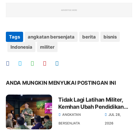
Tags
angkatan bersenjata
berita
bisnis
Indonesia
militer
ANDA MUNGKIN MENYUKAI POSTINGAN INI
Tidak Lagi Latihan Militer,
Kemhan Ubah Pendidikan
Calon Manajer Kopdes
ANGKATAN
JUL 28,
Merah Putih Jadi Bela
BERSENJATA
2026
Negara dan Manajerial