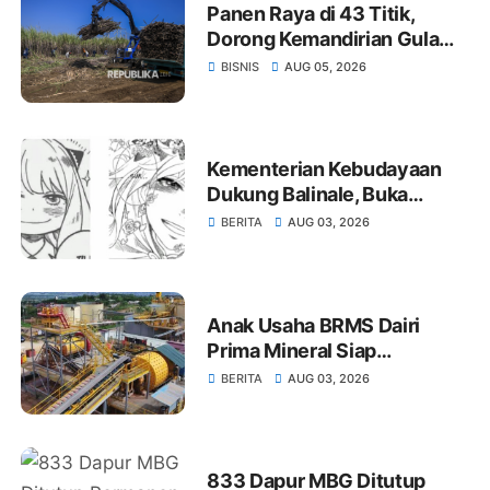
Panen Raya di 43 Titik,
Dorong Kemandirian Gula
dan Kedelai
BISNIS
AUG 05, 2026
Kementerian Kebudayaan
Dukung Balinale, Buka
Peluang Film Indonesia
BERITA
AUG 03, 2026
Global
Anak Usaha BRMS Dairi
Prima Mineral Siap
Kembangkan Tambang
BERITA
AUG 03, 2026
Bawah Tanah Seng dan
Timah Hitam
833 Dapur MBG Ditutup