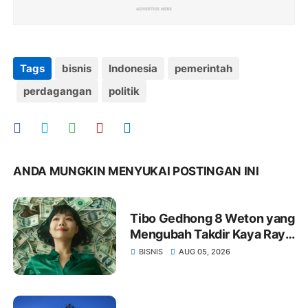
Tags
bisnis
Indonesia
pemerintah
perdagangan
politik
ANDA MUNGKIN MENYUKAI POSTINGAN INI
Tibo Gedhong 8 Weton yang
Mengubah Takdir Kaya Raya
dan Hidup Makmur Sejak
BISNIS
AUG 05, 2026
Lahir