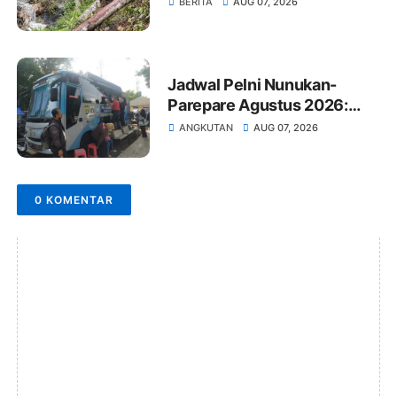
BERITA
AUG 07, 2026
Jadwal Pelni Nunukan-
Parepare Agustus 2026:
Jam Berangkat dan Harga
ANGKUTAN
AUG 07, 2026
Tiket
0 KOMENTAR