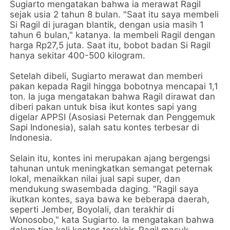
Sugiarto mengatakan bahwa ia merawat Ragil
sejak usia 2 tahun 8 bulan. "Saat itu saya membeli
Si Ragil di juragan blantik, dengan usia masih 1
tahun 6 bulan," katanya. Ia membeli Ragil dengan
harga Rp27,5 juta. Saat itu, bobot badan Si Ragil
hanya sekitar 400-500 kilogram.
Setelah dibeli, Sugiarto merawat dan memberi
pakan kepada Ragil hingga bobotnya mencapai 1,1
ton. Ia juga mengatakan bahwa Ragil dirawat dan
diberi pakan untuk bisa ikut kontes sapi yang
digelar APPSI (Asosiasi Peternak dan Penggemuk
Sapi Indonesia), salah satu kontes terbesar di
Indonesia.
Selain itu, kontes ini merupakan ajang bergengsi
tahunan untuk meningkatkan semangat peternak
lokal, menaikkan nilai jual sapi super, dan
mendukung swasembada daging. "Ragil saya
ikutkan kontes, saya bawa ke beberapa daerah,
seperti Jember, Boyolali, dan terakhir di
Wonosobo," kata Sugiarto. Ia mengatakan bahwa
dalam tiga kali kontes terakhir, Ragil masuk