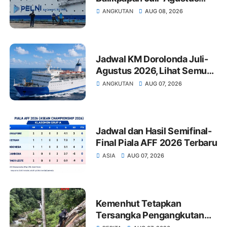
2026: Tarif dan Jadwal
ANGKUTAN
AUG 08, 2026
Keberangkatan
Jadwal KM Dorolonda Juli-
Agustus 2026, Lihat Semua
Pelabuhan Singgah
ANGKUTAN
AUG 07, 2026
Jadwal dan Hasil Semifinal-
Final Piala AFF 2026 Terbaru
ASIA
AUG 07, 2026
Kemenhut Tetapkan
Tersangka Pengangkutan
Kayu Ilegal Sumut