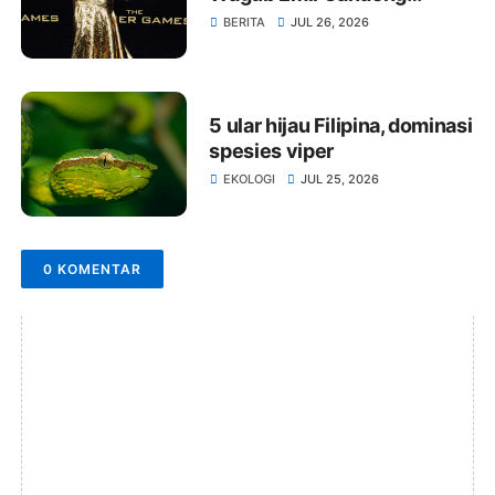
Satgas Pangan Cari Solusi 3
BERITA
JUL 26, 2026
Tahap
5 ular hijau Filipina, dominasi
spesies viper
EKOLOGI
JUL 25, 2026
0 KOMENTAR