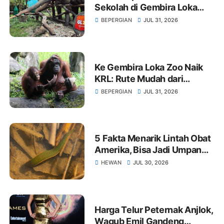
Sekolah di Gembira Loka
Zoo Yogyakarta
BEPERGIAN
JUL 31, 2026
Ke Gembira Loka Zoo Naik
KRL: Rute Mudah dari
Stasiun Palur Saat Libur
BEPERGIAN
JUL 31, 2026
Sekolah
5 Fakta Menarik Lintah Obat
Amerika, Bisa Jadi Umpan
Ikan
HEWAN
JUL 30, 2026
Harga Telur Peternak Anjlok,
Wagub Emil Gandeng