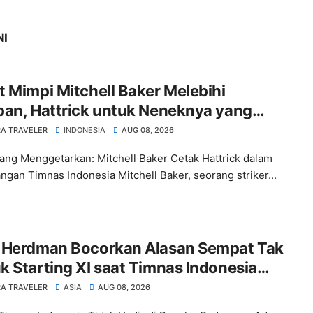
NI
 Mimpi Mitchell Baker Melebihi
pan, Hattrick untuk Neneknya yang
nggal
A TRAVELER
INDONESIA
AUG 08, 2026
ang Menggetarkan: Mitchell Baker Cetak Hattrick dalam
gan Timnas Indonesia Mitchell Baker, seorang striker...
 Herdman Bocorkan Alasan Sempat Tak
 Starting XI saat Timnas Indonesia
hkan Kamboja
A TRAVELER
ASIA
AUG 08, 2026