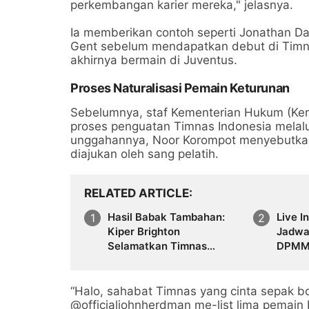
perkembangan karier mereka," jelasnya.
Ia memberikan contoh seperti Jonathan Dav
Gent sebelum mendapatkan debut di Timna
akhirnya bermain di Juventus.
Proses Naturalisasi Pemain Keturunan
Sebelumnya, staf Kementerian Hukum (K
proses penguatan Timnas Indonesia melalui 
unggahannya, Noor Korompot menyebutkan
diajukan oleh sang pelatih.
RELATED ARTICLE
Hasil Babak Tambahan:
Live I
Kiper Brighton
Jadwa
Selamatkan Timnas
DPMM 
Belanda vs Maroko
Presi
“Halo, sahabat Timnas yang cinta sepak bo
@officialjohnherdman me-list lima pemain