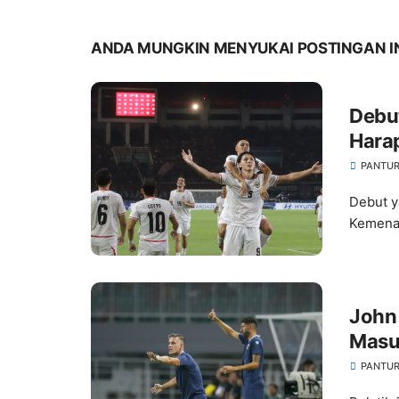
ANDA MUNGKIN MENYUKAI POSTINGAN I
Debut
Hara
Meni
PANTUR
Debut y
Kemenan
John
Masuk
Kala
PANTUR