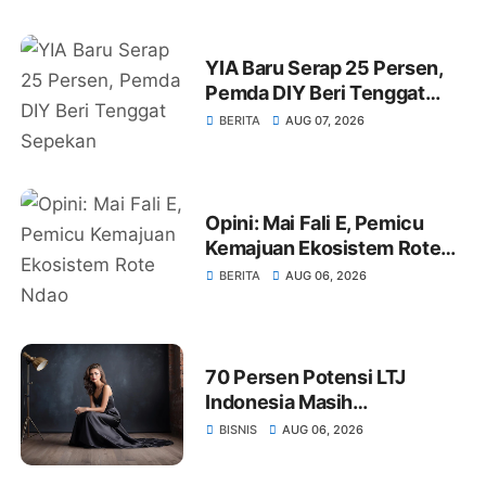
YIA Baru Serap 25 Persen,
Pemda DIY Beri Tenggat
Sepekan Selesaikan
BERITA
AUG 07, 2026
Rencana Wisata
Opini: Mai Fali E, Pemicu
Kemajuan Ekosistem Rote
Ndao
BERITA
AUG 06, 2026
70 Persen Potensi LTJ
Indonesia Masih
Tersembunyi
BISNIS
AUG 06, 2026