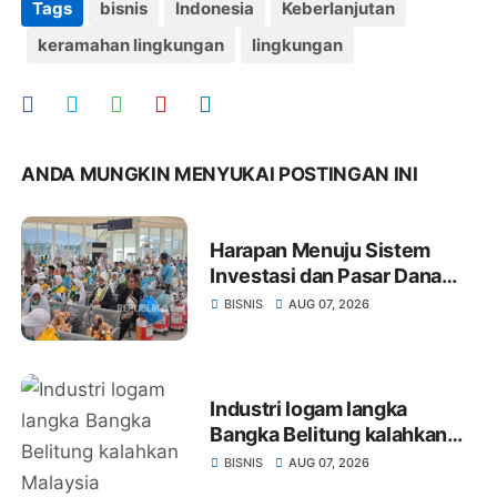
Tags
bisnis
Indonesia
Keberlanjutan
keramahan lingkungan
lingkungan
ANDA MUNGKIN MENYUKAI POSTINGAN INI
Harapan Menuju Sistem
Investasi dan Pasar Dana
Haji yang Efisien
BISNIS
AUG 07, 2026
Industri logam langka
Bangka Belitung kalahkan
Malaysia
BISNIS
AUG 07, 2026