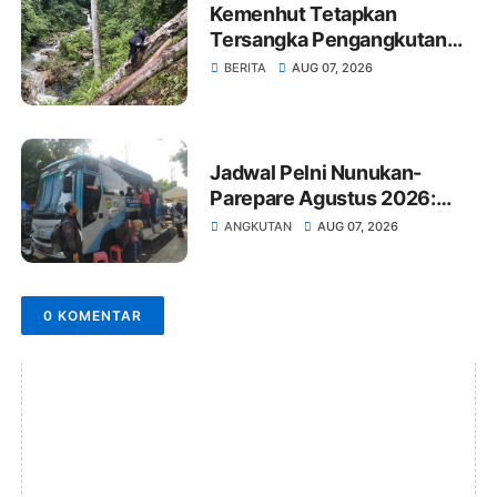
Kemenhut Tetapkan
Tersangka Pengangkutan
Kayu Ilegal Sumut
BERITA
AUG 07, 2026
Jadwal Pelni Nunukan-
Parepare Agustus 2026:
Jam Berangkat dan Harga
ANGKUTAN
AUG 07, 2026
Tiket
0 KOMENTAR