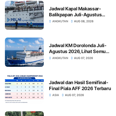
Jadwal Kapal Makassar-
Balikpapan Juli-Agustus
2026: Tarif dan Jadwal
ANGKUTAN
AUG 08, 2026
Keberangkatan
Jadwal KM Dorolonda Juli-
Agustus 2026, Lihat Semua
Pelabuhan Singgah
ANGKUTAN
AUG 07, 2026
Jadwal dan Hasil Semifinal-
Final Piala AFF 2026 Terbaru
ASIA
AUG 07, 2026