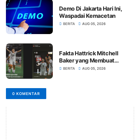
Demo Di Jakarta Hari Ini,
Waspadai Kemacetan
BERITA
AUG 05, 2026
Fakta Hattrick Mitchell
Baker yang Membuat
Maarten Paes dan Jay Idzes
BERITA
AUG 05, 2026
Kagum, Media Vietnam
Terkesan
0 KOMENTAR