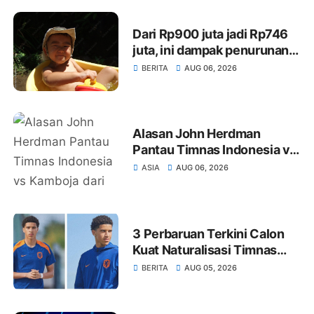
Dari Rp900 juta jadi Rp746
juta, ini dampak penurunan
anggaran Paskibraka
BERITA
AUG 06, 2026
Pasangkayu
Alasan John Herdman
Pantau Timnas Indonesia vs
Kamboja dari Tribune: Cetak
ASIA
AUG 06, 2026
3 Gol Tanpa Dia
3 Perbaruan Terkini Calon
Kuat Naturalisasi Timnas
Indonesia: Grade EPL,
BERITA
AUG 05, 2026
Eredivisie hingga
Bundesliga