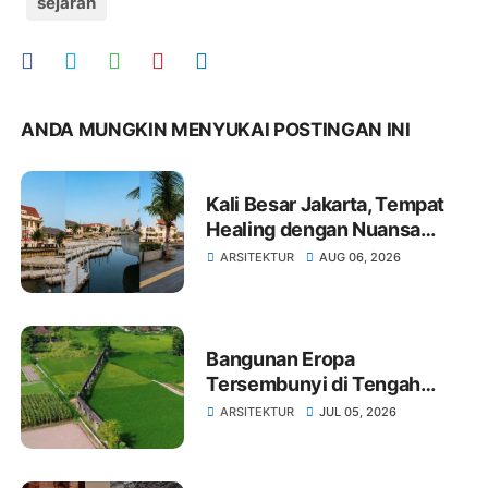
sejarah
ANDA MUNGKIN MENYUKAI POSTINGAN INI
Kali Besar Jakarta, Tempat
Healing dengan Nuansa
Batavia yang Masih Memikat
ARSITEKTUR
AUG 06, 2026
Bangunan Eropa
Tersembunyi di Tengah
Sawah Klaten, Jejak Kolonial
ARSITEKTUR
JUL 05, 2026
Hindia Belanda