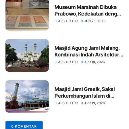
Museum Marsinah Dibuka
Prabowo, Kedekatan dengan
Sejarah
ARSITEKTUR
JUN 25, 2026
Masjid Agung Jami Malang,
Kombinasi Indah Arsitektur
Jawa dan Arab
ARSITEKTUR
APR 19, 2026
Masjid Jami Gresik, Saksi
Perkembangan Islam di
Pesisir Jawa Sejak 1458
ARSITEKTUR
APR 19, 2026
0 KOMENTAR