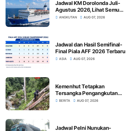
Jadwal KM Dorolonda Juli-
Agustus 2026, Lihat Semua
Pelabuhan Singgah
ANGKUTAN
AUG 07, 2026
Jadwal dan Hasil Semifinal-
Final Piala AFF 2026 Terbaru
ASIA
AUG 07, 2026
Kemenhut Tetapkan
Tersangka Pengangkutan
Kayu Ilegal Sumut
BERITA
AUG 07, 2026
Jadwal Pelni Nunukan-