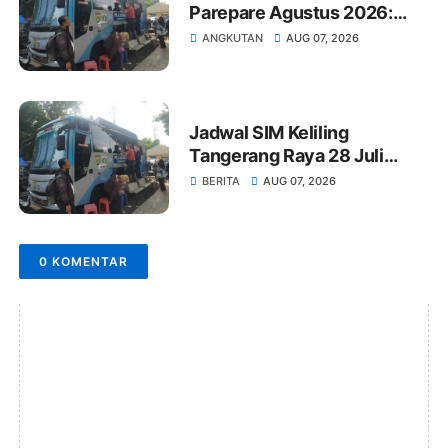
Parepare Agustus 2026:
Jam Berangkat dan Harga
ANGKUTAN
AUG 07, 2026
Tiket
Jadwal SIM Keliling
Tangerang Raya 28 Juli
2026: Syarat dan Lokasi
BERITA
AUG 07, 2026
Terbaru
0 KOMENTAR