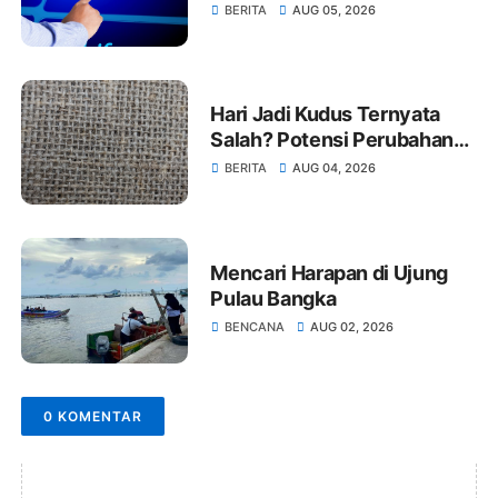
BERITA
AUG 05, 2026
Hari Jadi Kudus Ternyata
Salah? Potensi Perubahan
Setiap Tahun
BERITA
AUG 04, 2026
Mencari Harapan di Ujung
Pulau Bangka
BENCANA
AUG 02, 2026
0 KOMENTAR