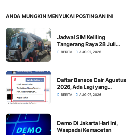
ANDA MUNGKIN MENYUKAI POSTINGAN INI
Jadwal SIM Keliling
Tangerang Raya 28 Juli
2026: Syarat dan Lokasi
BERITA
AUG 07, 2026
Terbaru
Daftar Bansos Cair Agustus
2026, Ada Lagi yang
Dibagikan Khusus Bulan Ini
BERITA
AUG 07, 2026
Demo Di Jakarta Hari Ini,
Waspadai Kemacetan