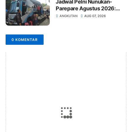
Jadwal Pelni Nunukan-
Parepare Agustus 2026:
Jam Berangkat dan Harga
ANGKUTAN
AUG 07, 2026
Tiket
0 KOMENTAR