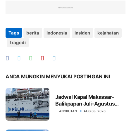
Tags
berita
Indonesia
insiden
kejahatan
tragedi
ANDA MUNGKIN MENYUKAI POSTINGAN INI
Jadwal Kapal Makassar-
Balikpapan Juli-Agustus
2026: Tarif dan Jadwal
ANGKUTAN
AUG 08, 2026
Keberangkatan