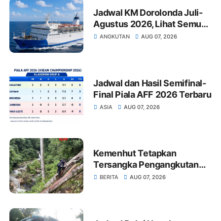
Jadwal KM Dorolonda Juli-
Agustus 2026, Lihat Semua
Pelabuhan Singgah
ANGKUTAN
AUG 07, 2026
Jadwal dan Hasil Semifinal-
Final Piala AFF 2026 Terbaru
ASIA
AUG 07, 2026
Kemenhut Tetapkan
Tersangka Pengangkutan
Kayu Ilegal Sumut
BERITA
AUG 07, 2026