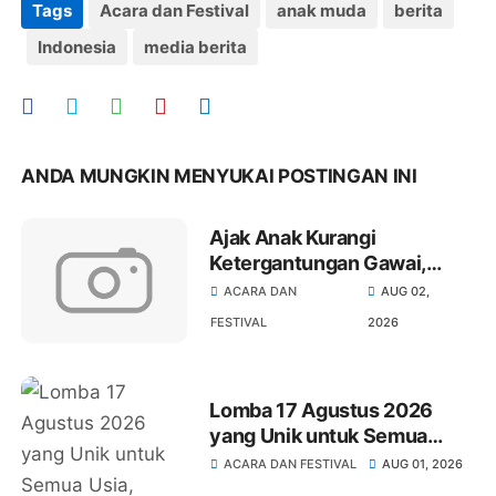
Tags
Acara dan Festival
anak muda
berita
Indonesia
media berita
ANDA MUNGKIN MENYUKAI POSTINGAN INI
Ajak Anak Kurangi
Ketergantungan Gawai,
PKPA Gelar Festival Seni
ACARA DAN
AUG 02,
dan Tradisi Ramah Anak
FESTIVAL
2026
Lomba 17 Agustus 2026
yang Unik untuk Semua
Usia, Perayaan HUT RI Makin
ACARA DAN FESTIVAL
AUG 01, 2026
Meriah