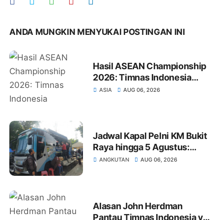
ANDA MUNGKIN MENYUKAI POSTINGAN INI
Hasil ASEAN Championship
2026: Timnas Indonesia
Kalahkan Kamboja 5-1,
ASIA
AUG 06, 2026
Singapura Melesat
Jadwal Kapal Pelni KM Bukit
Raya hingga 5 Agustus:
Rute Surabaya-Pontianak,
ANGKUTAN
AUG 06, 2026
Natuna-Letung, Kijang-
Jakarta
Alasan John Herdman
Pantau Timnas Indonesia vs