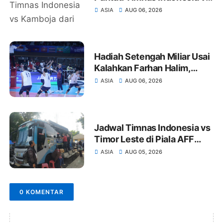
Kamboja dari Tribune: Cetak
ASIA
AUG 06, 2026
3 Gol Tanpa Dia
Hadiah Setengah Miliar Usai
Kalahkan Farhan Halim,
Vietnam Tak Perlu Takut
ASIA
AUG 06, 2026
Hadapi Indonesia dan
Thailand
Jadwal Timnas Indonesia vs
Timor Leste di Piala AFF
2026, Herdman Tekankan
ASIA
AUG 05, 2026
Fokus
0 KOMENTAR