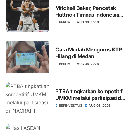
Mitchell Baker, Pencetak
Hattrick Timnas Indonesia
vs Kamboja
BERITA
AUG 06, 2026
Cara Mudah Mengurus KTP
Hilang di Medan
BERITA
AUG 06, 2026
PTBA tingkatkan kompetitif
UMKM melalui partisipasi di
INACRAFT 2026
BERINVESTASI
AUG 06, 2026