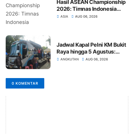
Hasil ASEAN Championship
2026: Timnas Indonesia
Kalahkan Kamboja 5-1,
ASIA
AUG 06, 2026
Singapura Melesat
Jadwal Kapal Pelni KM Bukit
Raya hingga 5 Agustus:
Rute Surabaya-Pontianak,
ANGKUTAN
AUG 06, 2026
Natuna-Letung, Kijang-
Jakarta
0 KOMENTAR