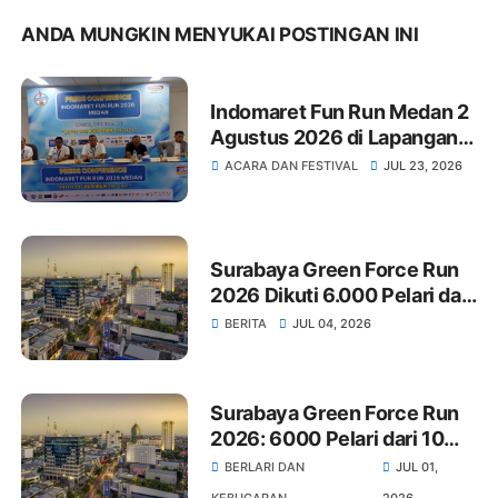
ANDA MUNGKIN MENYUKAI POSTINGAN INI
Indomaret Fun Run Medan 2
Agustus 2026 di Lapangan
Banteng
ACARA DAN FESTIVAL
JUL 23, 2026
Surabaya Green Force Run
2026 Dikuti 6.000 Pelari dari
10 Negara, Mulai dari Korea
BERITA
JUL 04, 2026
hingga Kenya
Surabaya Green Force Run
2026: 6000 Pelari dari 10
Negara Rayakan HUT
BERLARI DAN
JUL 01,
Surabaya dan Persebaya
KEBUGARAN
2026