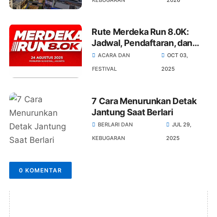
Rute Merdeka Run 8.0K:
Jadwal, Pendaftaran, dan
Hadiah Jutaan Rupiah
ACARA DAN
OCT 03,
FESTIVAL
2025
7 Cara Menurunkan Detak
Jantung Saat Berlari
BERLARI DAN
JUL 29,
KEBUGARAN
2025
0 KOMENTAR