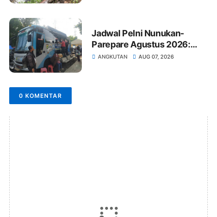
Jadwal Pelni Nunukan-
Parepare Agustus 2026:
Jam Berangkat dan Harga
ANGKUTAN
AUG 07, 2026
Tiket
0 KOMENTAR