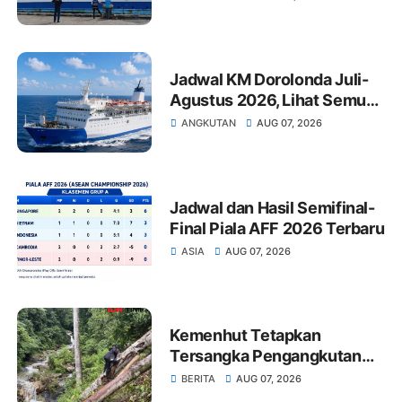
Keberangkatan
Jadwal KM Dorolonda Juli-
Agustus 2026, Lihat Semua
Pelabuhan Singgah
ANGKUTAN
AUG 07, 2026
Jadwal dan Hasil Semifinal-
Final Piala AFF 2026 Terbaru
ASIA
AUG 07, 2026
Kemenhut Tetapkan
Tersangka Pengangkutan
Kayu Ilegal Sumut
BERITA
AUG 07, 2026