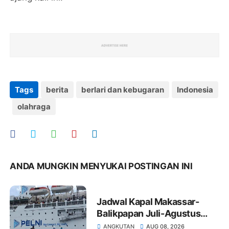
Tags
berita
berlari dan kebugaran
Indonesia
olahraga
ANDA MUNGKIN MENYUKAI POSTINGAN INI
Jadwal Kapal Makassar-
Balikpapan Juli-Agustus
2026: Tarif dan Jadwal
ANGKUTAN
AUG 08, 2026