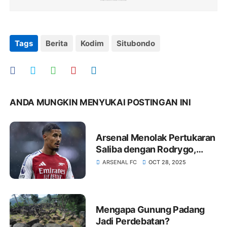
Tags
Berita
Kodim
Situbondo
ANDA MUNGKIN MENYUKAI POSTINGAN INI
Arsenal Menolak Pertukaran
Saliba dengan Rodrygo,
Madrid Siapkan Strategi Lain
ARSENAL FC
OCT 28, 2025
Mengapa Gunung Padang
Jadi Perdebatan?