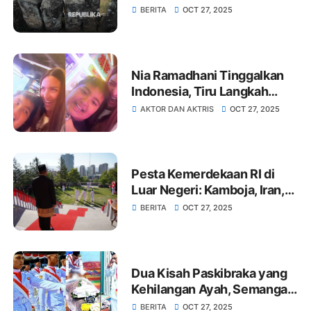
BERITA
OCT 27, 2025
Nia Ramadhani Tinggalkan
Indonesia, Tiru Langkah
Syahrini, Asisten: Mau Jadi
AKTOR DAN AKTRIS
OCT 27, 2025
Warga Singapura
Pesta Kemerdekaan RI di
Luar Negeri: Kamboja, Iran,
dan Belanda
BERITA
OCT 27, 2025
Dua Kisah Paskibraka yang
Kehilangan Ayah, Semangat
di Balik Merah Putih
BERITA
OCT 27, 2025