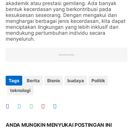
akademik atau prestasi gemilang. Ada banyak
bentuk kecerdasan yang berkontribusi pada
kesuksesan seseorang. Dengan mengakui dan
menghargai berbagai jenis kecerdasan, kita dapat
menciptakan lingkungan yang lebih inklusif dan
mendukung pertumbuhan individu secara
menyeluruh.
Tags
Berita
Bisnis
budaya
Politik
teknologi
ANDA MUNGKIN MENYUKAI POSTINGAN INI