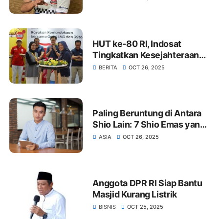
Negara
HUT ke-80 RI, Indosat
Tingkatkan Kesejahteraan
Ekonomi dan Digital
BERITA
OCT 26, 2025
Masyarakat Jabodetabek,
Banten hingga Jabar
Paling Beruntung di Antara
Shio Lain: 7 Shio Emas yang
Cepat Sukses
ASIA
OCT 26, 2025
Anggota DPR RI Siap Bantu
Masjid Kurang Listrik
BISNIS
OCT 25, 2025