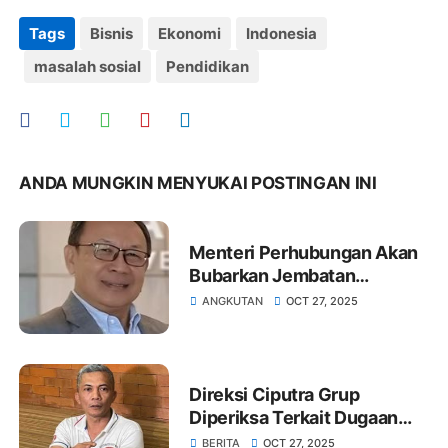
Tags
Bisnis
Ekonomi
Indonesia
masalah sosial
Pendidikan
ANDA MUNGKIN MENYUKAI POSTINGAN INI
Menteri Perhubungan Akan
Bubarkan Jembatan
Timbang, Ini Tanggapan
ANGKUTAN
OCT 27, 2025
Felix Iryantomo
Direksi Ciputra Grup
Diperiksa Terkait Dugaan
Penyalahgunaan Tanah
BERITA
OCT 27, 2025