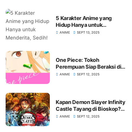
5 Karakter Anime yang
Hidup Hanya untuk
Menderita, Sedih!
ANIME
SEPT 13, 2025
One Piece: Tokoh
Perempuan Siap Beraksi di
Anime
ANIME
SEPT 12, 2025
Kapan Demon Slayer Infinity
Castle Tayang di Bioskop?
Akan Dirilis di Netflix?
ANIME
SEPT 12, 2025