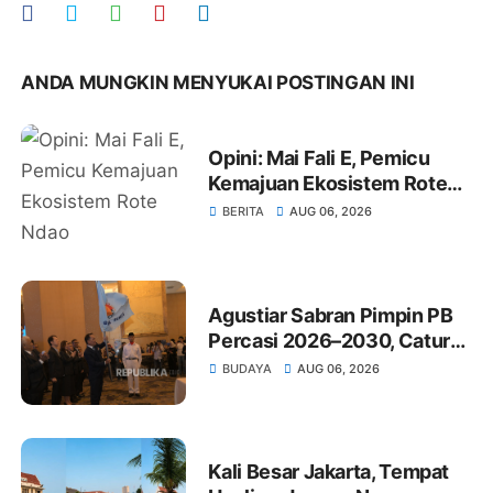
ANDA MUNGKIN MENYUKAI POSTINGAN INI
Opini: Mai Fali E, Pemicu
Kemajuan Ekosistem Rote
Ndao
BERITA
AUG 06, 2026
Agustiar Sabran Pimpin PB
Percasi 2026–2030, Catur
Masuk Sekolah dan
BUDAYA
AUG 06, 2026
Tingkatkan Grandmaster
Kali Besar Jakarta, Tempat