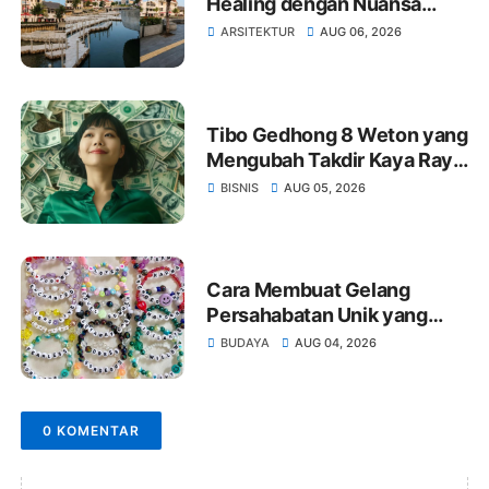
Healing dengan Nuansa
Batavia yang Masih Memikat
ARSITEKTUR
AUG 06, 2026
Tibo Gedhong 8 Weton yang
Mengubah Takdir Kaya Raya
dan Hidup Makmur Sejak
BISNIS
AUG 05, 2026
Lahir
Cara Membuat Gelang
Persahabatan Unik yang
Mudah!
BUDAYA
AUG 04, 2026
0 KOMENTAR