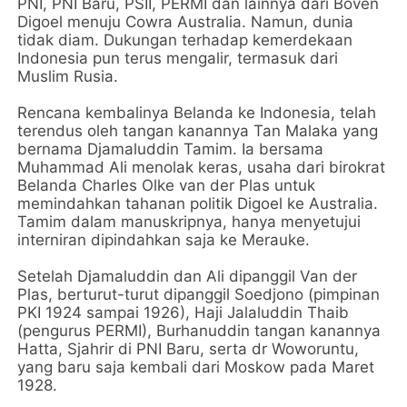
PNI, PNI Baru, PSII, PERMI dan lainnya dari Boven
Digoel menuju Cowra Australia. Namun, dunia
tidak diam. Dukungan terhadap kemerdekaan
Indonesia pun terus mengalir, termasuk dari
Muslim Rusia.
Rencana kembalinya Belanda ke Indonesia, telah
terendus oleh tangan kanannya Tan Malaka yang
bernama Djamaluddin Tamim. Ia bersama
Muhammad Ali menolak keras, usaha dari birokrat
Belanda Charles Olke van der Plas untuk
memindahkan tahanan politik Digoel ke Australia.
Tamim dalam manuskripnya, hanya menyetujui
interniran dipindahkan saja ke Merauke.
Setelah Djamaluddin dan Ali dipanggil Van der
Plas, berturut-turut dipanggil Soedjono (pimpinan
PKI 1924 sampai 1926), Haji Jalaluddin Thaib
(pengurus PERMI), Burhanuddin tangan kanannya
Hatta, Sjahrir di PNI Baru, serta dr Woworuntu,
yang baru saja kembali dari Moskow pada Maret
1928.