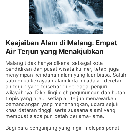
Keajaiban Alam di Malang: Empat
Air Terjun yang Menakjubkan
Malang tidak hanya dikenal sebagai kota
pendidikan dan pusat wisata kuliner, tetapi juga
menyimpan keindahan alam yang luar biasa. Salah
satu bukti kekayaan alam kota ini adalah deretan
air terjun yang tersebar di berbagai penjuru
wilayahnya. Dikelilingi oleh pegunungan dan hutan
tropis yang hijau, setiap air terjun menawarkan
pemandangan yang menenangkan, udara sejuk
khas dataran tinggi, serta suasana alami yang
membuat siapa pun betah berlama-lama.
Bagi para pengunjung yang ingin melepas penat