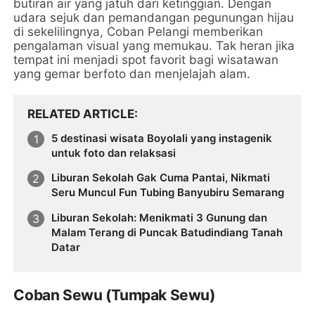
butiran air yang jatuh dari ketinggian. Dengan
udara sejuk dan pemandangan pegunungan hijau
di sekelilingnya, Coban Pelangi memberikan
pengalaman visual yang memukau. Tak heran jika
tempat ini menjadi spot favorit bagi wisatawan
yang gemar berfoto dan menjelajah alam.
RELATED ARTICLE
5 destinasi wisata Boyolali yang instagenik
untuk foto dan relaksasi
Liburan Sekolah Gak Cuma Pantai, Nikmati
Seru Muncul Fun Tubing Banyubiru Semarang
Liburan Sekolah: Menikmati 3 Gunung dan
Malam Terang di Puncak Batudindiang Tanah
Datar
Coban Sewu (Tumpak Sewu)