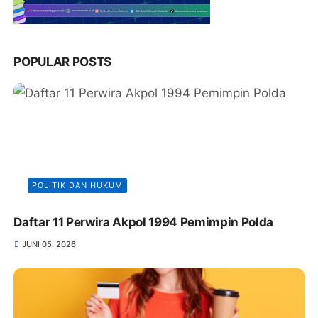
POPULAR POSTS
POLITIK DAN HUKUM
Daftar 11 Perwira Akpol 1994 Pemimpin Polda
JUNI 05, 2026