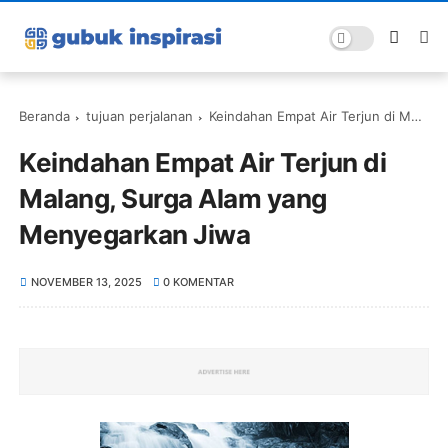
Beranda
tujuan perjalanan
Keindahan Empat Air Terjun di Malang, Surga Alam yang Menyegarkan Jiwa
Keindahan Empat Air Terjun di
Malang, Surga Alam yang
Menyegarkan Jiwa
NOVEMBER 13, 2025
0 KOMENTAR