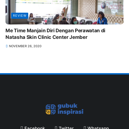
REVIEW
Me Time Manjain Diri Dengan Perawatan di
Natasha Skin Clinic Center Jember
NOVEMBER 26, 2020
Facebook
Twitter
Whatsapp