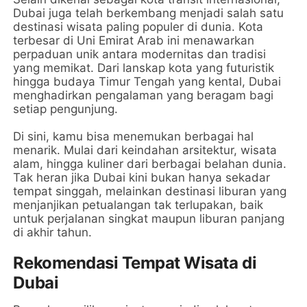
Dubai juga telah berkembang menjadi salah satu
destinasi wisata paling populer di dunia. Kota
terbesar di Uni Emirat Arab ini menawarkan
perpaduan unik antara modernitas dan tradisi
yang memikat. Dari lanskap kota yang futuristik
hingga budaya Timur Tengah yang kental, Dubai
menghadirkan pengalaman yang beragam bagi
setiap pengunjung.
Di sini, kamu bisa menemukan berbagai hal
menarik. Mulai dari keindahan arsitektur, wisata
alam, hingga kuliner dari berbagai belahan dunia.
Tak heran jika Dubai kini bukan hanya sekadar
tempat singgah, melainkan destinasi liburan yang
menjanjikan petualangan tak terlupakan, baik
untuk perjalanan singkat maupun liburan panjang
di akhir tahun.
Rekomendasi Tempat Wisata di
Dubai