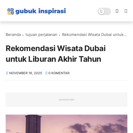
Beranda
tujuan perjalanan
Rekomendasi Wisata Dubai untuk Liburan Akhir Tahun
Rekomendasi Wisata Dubai
untuk Liburan Akhir Tahun
NOVEMBER 16, 2025
0 KOMENTAR