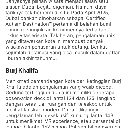
Banyaknya pilihan wisata menjadi salah satu
alasan Dubai begitu digemari. Namun, daya
tariknya tak berhenti di situ. Pada April 2025,
Dubai bahkan dinobatkan sebagai Certified
Autism Destination™ pertama di belahan bumi
Timur, menunjukkan komitmennya terhadap
inklusivitas wisata. Tak heran, pengalaman unik
yang ditawarkan kota ini membuat banyak
wisatawan penasaran untuk datang. Berikut
sejumlah destinasi yang bisa masuk dalam daftar
liburan akhir tahunmu.
Burj Khalifa
Menikmati pemandangan kota dari ketinggian Burj
Khalifa adalah pengalaman yang wajib dicoba.
Gedung tertinggi di dunia ini memiliki beberapa
observation deck di lantai 124 dan 125, lengkap
dengan teras luar ruangan dan teleskop untuk
melihat lanskap modern Dubai. Jika ingin
pengalaman lebih eksklusif, kunjungi lantai 148
untuk menikmati VR experience, atau bersantai di
lounge di lantai 152 hingga 154 sambil menyeruput