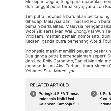
Meskipun begitu, Singapura diprediksi men
dua tunggal putra terbaiknya, yaitu Loh K
Tim putra Indonesia baru akan bertanding p
dihadapi Malaysia dan Thailand lebih bera
pemain berkualitas. Malaysia mengandalk
Wooi Yik serta Man Wei Chong/Kai Wun Tee.
Vitidsarn, mantan pemain nomor satu duni
Kedren, ganda putra pemenang World Tour
Indonesia masih memiliki peluang besar u
Dua ganda putra berpengalaman seperti S
dan Leo Rolly Carnando/Daniel Marthin men
mengandalkan Alwi Farhan, Juara Macau Ope
Yohanes Saut Marcellyno.
RELATED ARTICLE
Peringkat FIFA Timnas
3 Perb
Indonesia Naik Usai
Kuat N
Kalahkan Kamboja 5-1,
Indone
Garuda Geser Sudan
Erediv