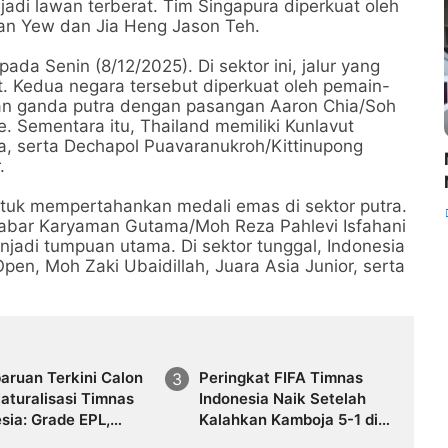
jadi lawan terberat. Tim Singapura diperkuat oleh
ean Yew dan Jia Heng Jason Teh.
ada Senin (8/12/2025). Di sektor ini, jalur yang
t. Kedua negara tersebut diperkuat oleh pemain-
an ganda putra dengan pasangan Aaron Chia/Soh
 Sementara itu, Thailand memiliki Kunlavut
a, serta Dechapol Puavaranukroh/Kittinupong
.
ntuk mempertahankan medali emas di sektor putra.
abar Karyaman Gutama/Moh Reza Pahlevi Isfahani
jadi tumpuan utama. Di sektor tunggal, Indonesia
n, Moh Zaki Ubaidillah, Juara Asia Junior, serta
aruan Terkini Calon
Peringkat FIFA Timnas
aturalisasi Timnas
Indonesia Naik Setelah
sia: Grade EPL,
Kalahkan Kamboja 5-1 di
isie hingga
Piala AFF 2026