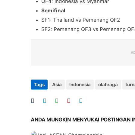
QF4: Indonesia vs Myanmar
Semifinal
SF1: Thailand vs Pemenang QF2
SF2: Pemenang QF3 vs Pemenang QF
Tags
Asia
Indonesia
olahraga
tur
ANDA MUNGKIN MENYUKAI POSTINGAN I