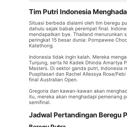
Jelang Lawan Timor Leste
Bunde
Tim Putri Indonesia Menghada
Situasi berbeda dialami oleh tim beregu pu
dahulu sejak babak perempat final. Indones
mendapatkan bye. Thailand menurunkan sku
peringkat 15 besar dunia: Pornpawee Cho
Katethong.
Indonesia tidak ingin kalah. Mereka meng
Tunjung, serta Ni Kadek Dhinda Amartya Pr
Masters. Di sektor ganda putri, Indonesia
Puspitasari dan Rachel Allessya Rose/Feb
final Australian Open.
Gregoria dan kawan-kawan akan menghada
itu, mereka akan menghadapi pemenang pe
semifinal.
Jadwal Pertandingan Beregu P
Beregu Putra