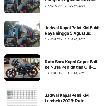
Jam Berangkat dan Harga
ANGKUTAN
AUG 07, 2026
Tiket
Jadwal Kapal Pelni KM Bukit
Raya hingga 5 Agustus:
Rute Surabaya-Pontianak,
ANGKUTAN
AUG 06, 2026
Natuna-Letung, Kijang-
Jakarta
Rute Baru Kapal Cepat Bali
ke Nusa Penida dan Gili-
Lombok, Semaya One
ANGKUTAN
AUG 04, 2026
Tambah Armada
Jadwal Kapal Pelni KM
Lambelu 2026: Rute