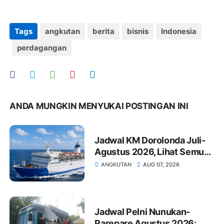
Tags
angkutan
berita
bisnis
Indonesia
perdagangan
ANDA MUNGKIN MENYUKAI POSTINGAN INI
Jadwal KM Dorolonda Juli-
Agustus 2026, Lihat Semua
Pelabuhan Singgah
ANGKUTAN
AUG 07, 2026
Jadwal Pelni Nunukan-
Parepare Agustus 2026: