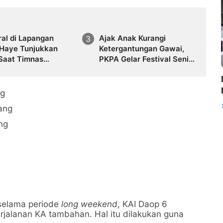
al di Lapangan
Ajak Anak Kurangi
Haye Tunjukkan
Ketergantungan Gawai,
 Saat Timnas
PKPA Gelar Festival Seni
esia Kalahkan
dan Tradisi Ramah Anak
ja 5-1
ng
ang
ng
 selama periode
long weekend
, KAI Daop 6
rjalanan KA tambahan. Hal itu dilakukan guna