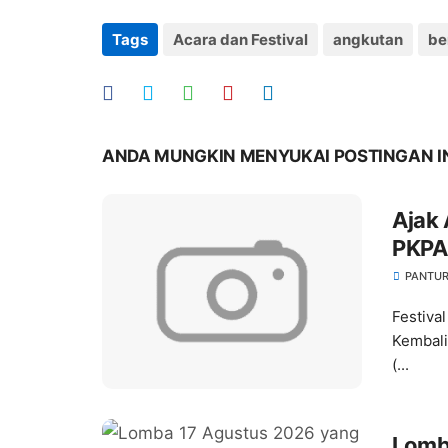
Tags
Acara dan Festival
angkutan
be
ANDA MUNGKIN MENYUKAI POSTINGAN I
Ajak
PKPA 
Anak
PANTUR
Festiva
Kembali
(...
Lomb