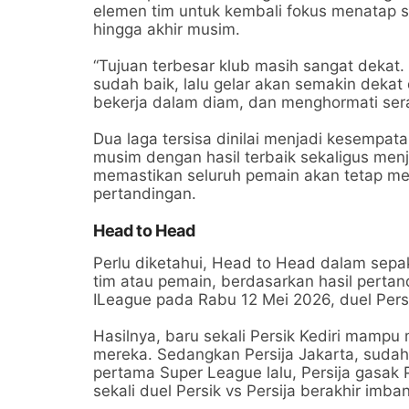
elemen tim untuk kembali fokus menatap si
hingga akhir musim.
“Tujuan terbesar klub masih sangat dekat.
sudah baik, lalu gelar akan semakin dekat 
bekerja dalam diam, dan menghormati serag
Dua laga tersisa dinilai menjadi kesempat
musim dengan hasil terbaik sekaligus men
memastikan seluruh pemain akan tetap m
pertandingan.
Head to Head
Perlu diketahui, Head to Head dalam sepa
tim atau pemain, berdasarkan hasil perta
ILeague pada Rabu 12 Mei 2026, duel Persik 
Hasilnya, baru sekali Persik Kediri mampu
mereka. Sedangkan Persija Jakarta, sudah l
pertama Super League lalu, Persija gasak
sekali duel Persik vs Persija berakhir imba