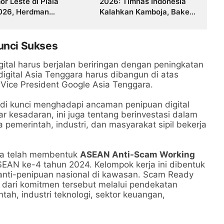
or Leste di Piala
2026: Timnas Indonesia
026, Herdman
Kalahkan Kamboja, Baker
kan Fokus
dan Haye Tampil
Cemerlang
Kunci Sukses
tal harus berjalan beriringan dengan peningkatan
digital Asia Tenggara harus dibangun di atas
 Vice President Google Asia Tenggara.
adi kunci menghadapi ancaman penipuan digital
r kesadaran, ini juga tentang berinvestasi dalam
emerintah, industri, dan masyarakat sipil bekerja
uga telah membentuk
ASEAN Anti-Scam Working
EAN ke-4 tahun 2024. Kelompok kerja ini dibentuk
anti-penipuan nasional di kawasan. Scam Ready
 dari komitmen tersebut melalui pendekatan
ah, industri teknologi, sektor keuangan,