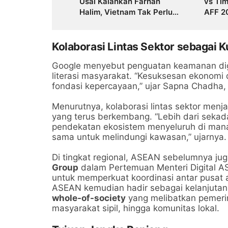
Usai Kalahkan Farhan
vs Tim
Halim, Vietnam Tak Perlu
AFF 2
Takut Hadapi Indonesia
Tekan
dan Thailand
Kolaborasi Lintas Sektor sebagai 
Google menyebut penguatan keamanan digi
literasi masyarakat. “Kesuksesan ekonomi 
fondasi kepercayaan,” ujar Sapna Chadha,
Menurutnya, kolaborasi lintas sektor menj
yang terus berkembang. “Lebih dari sekada
pendekatan ekosistem menyeluruh di mana p
sama untuk melindungi kawasan,” ujarnya.
Di tingkat regional, ASEAN sebelumnya j
Group
dalam Pertemuan Menteri Digital AS
untuk memperkuat koordinasi antar pusat 
ASEAN kemudian hadir sebagai kelanjutan
whole-of-society
yang melibatkan pemerint
masyarakat sipil, hingga komunitas lokal.