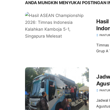
ANDA MUNGKIN MENYUKAI POSTINGAN I
Hasi
Indon
Mele
PANTUR
Timnas 
Grup A 
Jadwa
Agus
Letun
PANTUR
Jadwal 
Agustus