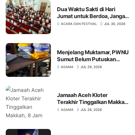
Dua Waktu Sakti di Hari
Jumat untuk Berdoa, Jangan
Terlewat!
ACARA DAN FESTIVAL
JUL 30, 2026
Menjelang Muktamar, PWNU
Sumut Belum Putuskan
Dukungan, Ajak PCNU Tetap
AGAMA
JUL 29, 2026
Solid
Jamaah Aceh Kloter
Terakhir Tinggalkan Makkah,
8 Jam Sebelum
AGAMA
JUL 28, 2026
Penerbangan, Mardani
Wafat