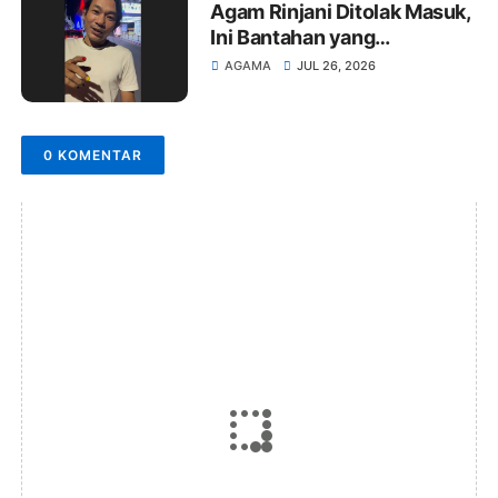
Agam Rinjani Ditolak Masuk,
Ini Bantahan yang
Menggemparkan
AGAMA
JUL 26, 2026
0 KOMENTAR