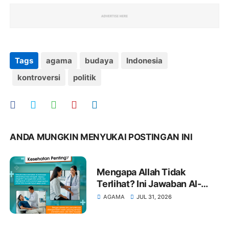
Tags
agama
budaya
Indonesia
kontroversi
politik
ANDA MUNGKIN MENYUKAI POSTINGAN INI
Mengapa Allah Tidak
Terlihat? Ini Jawaban Al-
Qur'an dan Hadits dalam
AGAMA
JUL 31, 2026
Islam