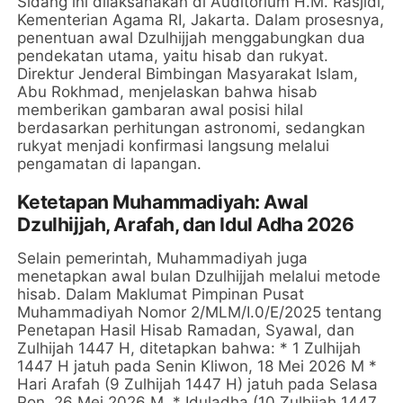
Sidang ini dilaksanakan di Auditorium H.M. Rasjidi,
Kementerian Agama RI, Jakarta. Dalam prosesnya,
penentuan awal Dzulhijjah menggabungkan dua
pendekatan utama, yaitu hisab dan rukyat.
Direktur Jenderal Bimbingan Masyarakat Islam,
Abu Rokhmad, menjelaskan bahwa hisab
memberikan gambaran awal posisi hilal
berdasarkan perhitungan astronomi, sedangkan
rukyat menjadi konfirmasi langsung melalui
pengamatan di lapangan.
Ketetapan Muhammadiyah: Awal
Dzulhijjah, Arafah, dan Idul Adha 2026
Selain pemerintah, Muhammadiyah juga
menetapkan awal bulan Dzulhijjah melalui metode
hisab. Dalam Maklumat Pimpinan Pusat
Muhammadiyah Nomor 2/MLM/I.0/E/2025 tentang
Penetapan Hasil Hisab Ramadan, Syawal, dan
Zulhijah 1447 H, ditetapkan bahwa: * 1 Zulhijah
1447 H jatuh pada Senin Kliwon, 18 Mei 2026 M *
Hari Arafah (9 Zulhijah 1447 H) jatuh pada Selasa
Pon, 26 Mei 2026 M. * Iduladha (10 Zulhijah 1447