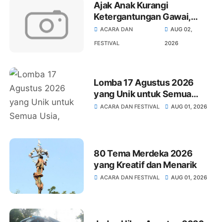
Ajak Anak Kurangi
Ketergantungan Gawai,
PKPA Gelar Festival Seni
ACARA DAN
AUG 02,
dan Tradisi Ramah Anak
FESTIVAL
2026
Lomba 17 Agustus 2026
yang Unik untuk Semua
Usia, Perayaan HUT RI Makin
ACARA DAN FESTIVAL
AUG 01, 2026
Meriah
80 Tema Merdeka 2026
yang Kreatif dan Menarik
ACARA DAN FESTIVAL
AUG 01, 2026