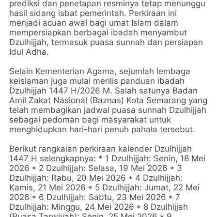
prediksi dan penetapan resminya tetap menunggu
hasil sidang isbat pemerintah. Perkiraan ini
menjadi acuan awal bagi umat Islam dalam
mempersiapkan berbagai ibadah menyambut
Dzulhijjah, termasuk puasa sunnah dan persiapan
Idul Adha.
Selain Kementerian Agama, sejumlah lembaga
keislaman juga mulai merilis panduan ibadah
Dzulhijjah 1447 H/2026 M. Salah satunya Badan
Amil Zakat Nasional (Baznas) Kota Semarang yang
telah membagikan jadwal puasa sunnah Dzulhijjah
sebagai pedoman bagi masyarakat untuk
menghidupkan hari-hari penuh pahala tersebut.
Berikut rangkaian perkiraan kalender Dzulhijjah
1447 H selengkapnya: * 1 Dzulhijjah: Senin, 18 Mei
2026 * 2 Dzulhijjah: Selasa, 19 Mei 2026 * 3
Dzulhijjah: Rabu, 20 Mei 2026 * 4 Dzulhijjah:
Kamis, 21 Mei 2026 * 5 Dzulhijjah: Jumat, 22 Mei
2026 * 6 Dzulhijjah: Sabtu, 23 Mei 2026 * 7
Dzulhijjah: Minggu, 24 Mei 2026 * 8 Dzulhijjah
(Puasa Tarwiyah): Senin, 25 Mei 2026 * 9